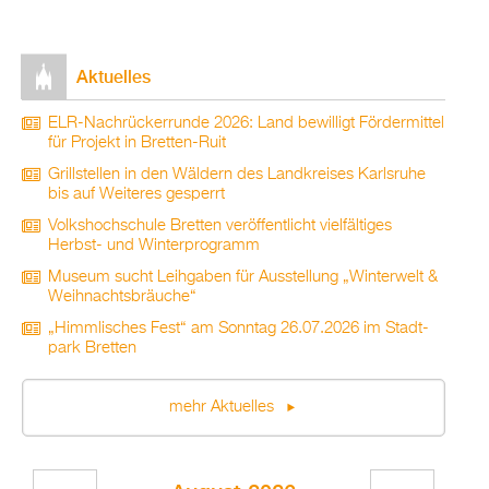
Ak­tu­el­les
ELR-Nach­rü­ck­er­run­de 2026: Land be­wil­ligt För­der­mit­tel
für Pro­jekt in Brett­en-Ruit
Grill­stel­len in den Wäl­dern des Land­krei­ses Karls­ru­he
bis auf Wei­te­res ge­sperrt
Volks­hoch­schu­le Brett­en ver­öf­fent­licht viel­fäl­ti­ges
Herbst- und Win­ter­pro­gramm
Mu­se­um sucht Leih­ga­ben für Aus­stel­lung „Win­ter­welt &
Weih­nachts­bräu­che“
„Himm­li­sches Fest“ am Sonn­tag 26.07.2026 im Stadt­
park Brett­en
mehr Ak­tu­el­les