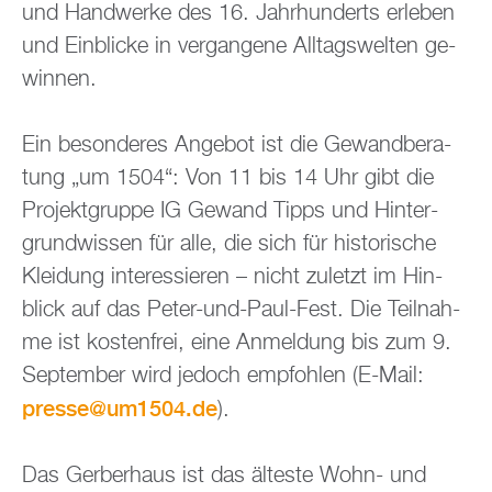
und Hand­wer­ke des 16. Jahr­hun­derts er­le­ben
und Ein­bli­cke in ver­gan­ge­ne All­tags­wel­ten ge­
win­nen.
Ein be­son­de­res An­ge­bot ist die Ge­wand­be­ra­
tung „um 1504“: Von 11 bis 14 Uhr gibt die
Pro­jekt­grup­pe IG Ge­wand Tipps und Hin­ter­
grund­wis­sen für alle, die sich für his­to­ri­sche
Klei­dung in­ter­es­sie­ren – nicht zu­letzt im Hin­
blick auf das Peter-und-Paul-Fest. Die Teil­nah­
me ist kos­ten­frei, eine An­mel­dung bis zum 9.
Sep­tem­ber wird je­doch emp­foh­len (E-Mail:
pres­se@​um1504.​de
).
Das Ger­ber­haus ist das äl­tes­te Wohn- und