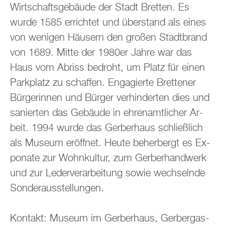
Wirt­schafts­ge­bäu­de der Stadt Brett­en. Es
wurde 1585 er­rich­tet und über­stand als eines
von we­ni­gen Häu­sern den gro­ßen Stadt­brand
von 1689. Mitte der 1980er Jahre war das
Haus vom Ab­riss be­droht, um Platz für einen
Park­platz zu schaf­fen. En­ga­gier­te Brettener
Bür­ge­rin­nen und Bür­ger ver­hin­der­ten dies und
sa­nier­ten das Ge­bäu­de in eh­ren­amt­li­cher Ar­
beit. 1994 wurde das Ger­ber­haus schlie­ß­lich
als Mu­se­um er­öff­net. Heute be­her­bergt es Ex­
po­na­te zur Wohn­kul­tur, zum Ger­ber­hand­werk
und zur Le­der­ver­ar­bei­tung sowie wech­seln­de
Son­der­aus­stel­lun­gen.
Kon­takt: Mu­se­um im Ger­ber­haus, Ger­ber­gas­