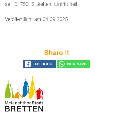
se 10, 75015 Brett­en, Ein­tritt frei!
Ver­öf­fent­licht am 04.09.2025
Share it
FACE­BOOK
WHATS­APP