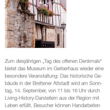
Zum dies­jäh­ri­gen „Tag des of­fe­nen Denk­mals“
bie­tet das Mu­se­um im Ger­ber­haus wie­der eine
be­son­de­re Ver­an­stal­tung: Das his­to­ri­sche Ge­
bäu­de in der Brettener Alt­stadt wird am Sonn­
tag, 14. Sep­tem­ber, von 11 bis 16 Uhr durch
Li­ving-His­to­ry-Dar­stel­lern aus der Re­gi­on mit
Leben er­füllt. Be­su­cher kön­nen Hand­ar­bei­ten