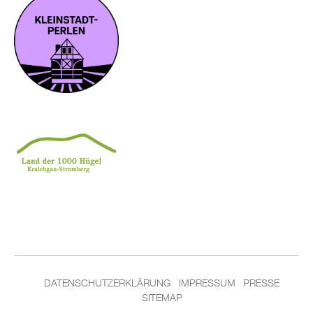
DA­TEN­SCHUT­Z­ER­KLÄ­RUNG
IM­PRES­SUM
PRES­SE
SITEMAP