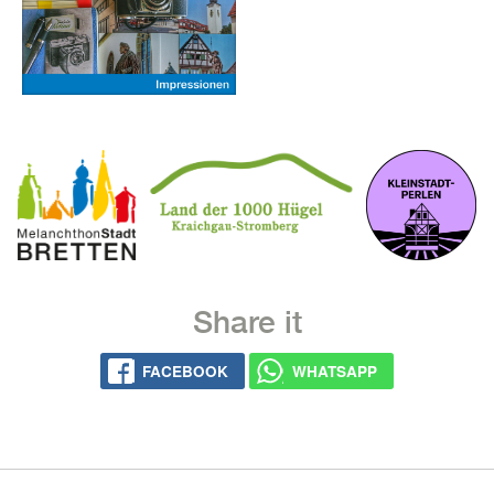
Share it
FACE­BOOK
WHATS­APP