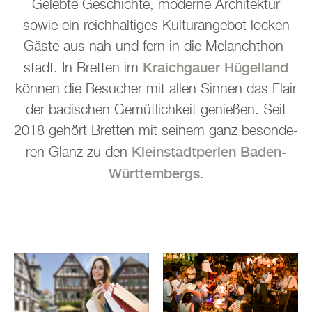
Ge­leb­te Ge­schich­te, mo­der­ne Ar­chi­tek­tur
sowie ein reich­hal­ti­ges Kul­tur­ange­bot lo­cken
Gäste aus nah und fern in die Me­lan­chthon­
Kraich­gau­er Hü­gel­land
stadt. In Brett­en im
kön­nen die Be­su­cher mit allen Sin­nen das Flair
der ba­di­schen Ge­müt­lich­keit ge­nie­ßen. Seit
2018 ge­hört Brett­en mit sei­nem ganz be­son­de­
Klein­stadt­per­len Baden-
ren Glanz zu den
Würt­tem­bergs
.