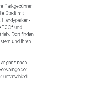
re Park­ge­büh­ren
die Stadt mit
ls Han­dy­par­ken-
 „PARCO“ und
trieb. Dort fin­den
s­tern und ihren
nn er ganz nach
er­warn­gel­der
 un­ter­schied­li­