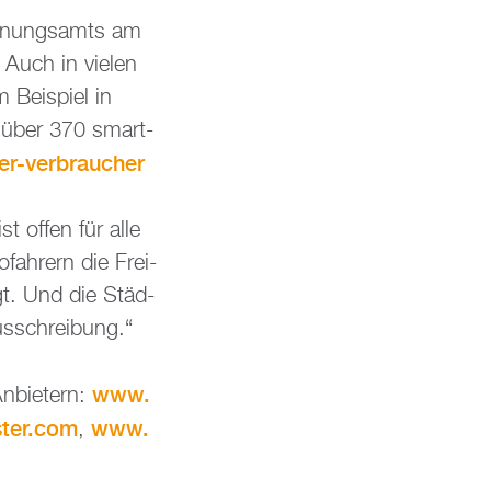
Ord­nungs­amts am
 Auch in vie­len
 Bei­spiel in
e über 370 smart­
fuer-​verbraucher
st offen für alle
fah­rern die Frei­
agt. Und die Städ­
us­schrei­bung.“
www.​
­bie­tern:
ter.​com
www.​
,