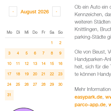
Ob ein Auto ein di
Au­gust 2026
«
»
Kenn­zei­chen, das
wei­te­ren Städ­te
Knitt­lin­gen, Br
Mo
Di
Mi
Do
Fr
Sa
So
par­king-Städ­te g
1
2
Ole von Beust, Vor
3
4
5
6
7
8
9
Han­dy­par­ken-An­
10
11
12
13
14
15
16
heit, sich für die
te kön­nen Han­dy­
17
18
19
20
21
22
23
24
25
26
27
28
29
30
Mehr In­for­ma­tio
31
easypark.​de
ww
,
parco-​app.​de
,