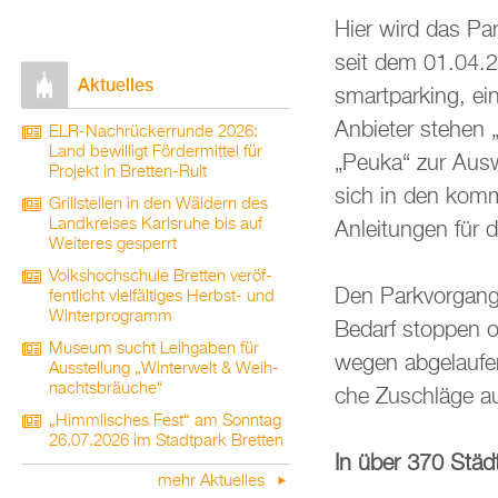
Hier wird das Par­
seit dem 01.04.202
Ak­tu­el­les
smart­par­king, eine
An­bie­ter ste­hen
ELR-Nach­rü­ck­er­run­de 2026:
Land be­wil­ligt För­der­mit­tel für
„Peuka“ zur Aus­wah
Pro­jekt in Brett­en-Ruit
sich in den kom­m
Grill­stel­len in den Wäl­dern des
Land­krei­ses Karls­ru­he bis auf
An­lei­tun­gen für 
Wei­te­res ge­sperrt
Volks­hoch­schu­le Brett­en ver­öf­
Den Park­vor­gang 
fent­licht viel­fäl­ti­ges Herbst- und
Win­ter­pro­gramm
Be­darf stop­pen o
Mu­se­um sucht Leih­ga­ben für
wegen ab­ge­lau­fe­
Aus­stel­lung „Win­ter­welt & Weih­
nachts­bräu­che“
che Zu­schlä­ge au
„Himm­li­sches Fest“ am Sonn­tag
26.07.2026 im Stadt­park Brett­en
In über 370 Städ­t
mehr Ak­tu­el­les