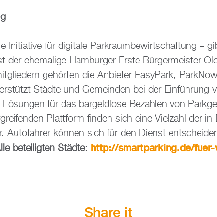
ng
 In­itia­ti­ve für di­gi­ta­le Park­raum­be­wirt­schaf­tung – 
t der ehe­ma­li­ge Ham­bur­ger Erste Bür­ger­meis­ter O
­glie­dern ge­hör­ten die An­bie­ter Ea­sy­Park, Par­kNow
er­stützt Städ­te und Ge­mein­den bei der Ein­füh­rung von 
 Lö­sun­gen für das bar­geld­lo­se Be­zah­len von Park­ge
­grei­fen­den Platt­form fin­den sich eine Viel­zahl der i
ie­ter. Au­to­fah­rer kön­nen sich für den Dienst ent­schei­
http://​sma​rtpa​rkin​g.​de/​fue
lle be­tei­lig­ten Städ­te:
Share it