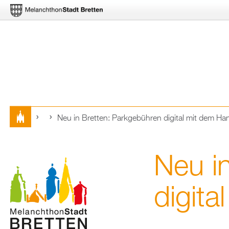
Neu in Brett­en: Park­ge­büh­ren di­gi­tal mit dem Ha
Sie
sind
Neu in
hier
di­gi­