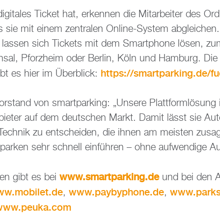
­gi­ta­les Ti­cket hat, er­ken­nen die Mit­ar­bei­ter des 
 sie mit einem zen­tra­len On­line-Sys­tem ab­glei­chen.
n las­sen sich Ti­ckets mit dem Smart­pho­ne lösen, zum
uch­sal, Pforz­heim oder Ber­lin, Köln und Ham­burg. Di
https://​sma​rtpa​rkin​g.​de/​
ibt es hier im Über­blick:
­stand von smart­par­king: „Un­se­re Platt­form­lö­sung i
bie­ter auf dem deut­schen Markt. Damit lässt sie Au­to­
 Tech­nik zu ent­schei­den, die ihnen am meis­ten zu­s
par­ken sehr schnell ein­füh­ren – ohne auf­wen­di­ge A
www.​sma​rtpa​rkin​g.​de
­nen gibt es bei
und bei den An
w.​mobilet.​de
www.​paybyphone.​de
www.​parks
,
,
www.​peuka.​com