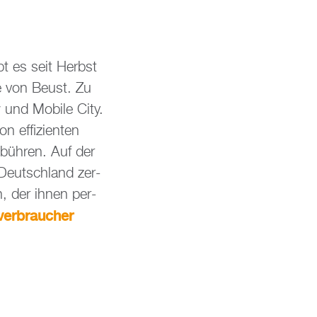
gibt es seit Herbst
le von Beust. Zu
 und Mo­bi­le City.
ef­fi­zi­en­ten
­büh­ren. Auf der
n Deutsch­land zer­
den, der ihnen per­
r-​verbraucher