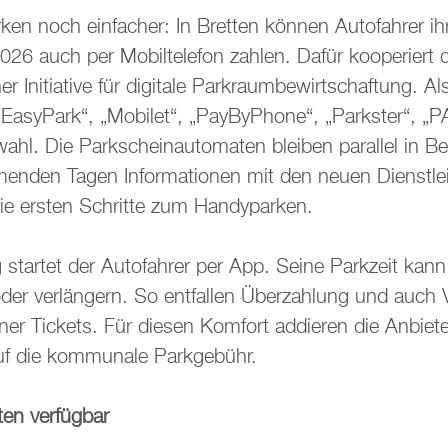
ken noch ein­fa­cher: In Brett­en kön­nen Au­to­fah­rer ih
6 auch per Mo­bil­te­le­fon zah­len. Dafür ko­ope­riert 
r In­itia­ti­ve für di­gi­ta­le Park­raum­be­wirt­schaf­tung. A
 „Ea­sy­Park“, „Mo­bi­let“, „Pa­y­By­Pho­ne“, „Parks­ter“,
l. Die Park­schein­au­to­ma­ten blei­ben par­al­lel in Be­
en­den Tagen In­for­ma­tio­nen mit den neuen Dienst­lei
die ers­ten Schrit­te zum Han­dy­par­ken.
star­tet der Au­to­fah­rer per App. Seine Park­zeit ka
der ver­län­gern. So ent­fal­len Über­zah­lung und auch V
ner Ti­ckets. Für die­sen Kom­fort ad­die­ren die An­bie­ter
f die kom­mu­na­le Park­ge­bühr.
en ver­füg­bar