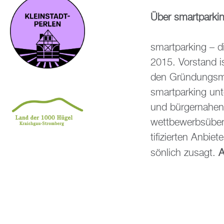
Über smart­par­ki
smart­par­king – die
2015. Vor­stand is
den Grün­dungs­mit
smart­par­king un­t
und bür­ger­na­hen
wett­be­werbs­über
ti­fi­zier­ten An­b
sön­lich zu­sagt.
A