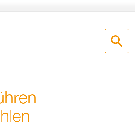
üh­ren
h­len