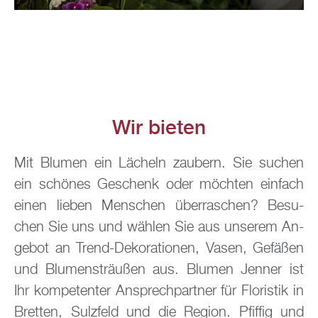
Wir bie­ten
Mit Blu­men ein Lä­cheln zau­bern. Sie su­chen
ein schö­nes Ge­schenk oder möch­ten ein­fach
einen lie­ben Men­schen über­ra­schen? Be­su­
chen Sie uns und wäh­len Sie aus un­se­rem An­
ge­bot an Trend-De­ko­ra­tio­nen, Vasen, Ge­fä­ßen
und Blu­men­sträu­ßen aus. Blu­men Jen­ner ist
Ihr kom­pe­ten­ter An­sprech­part­ner für Flo­ris­tik in
Brett­en, Sulz­feld und die Re­gi­on. Pfif­fig und