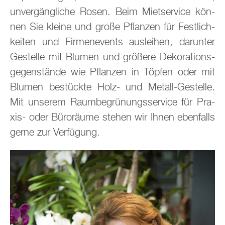
un­ver­gäng­li­che Rosen. Beim Miet­ser­vice kön­
nen Sie klei­ne und große Pflan­zen für Fest­lich­
kei­ten und Fir­men­e­vents aus­lei­hen, dar­un­ter
Ge­stel­le mit Blu­men und grö­ße­re De­ko­ra­ti­ons­
ge­gen­stän­de wie Pflan­zen in Töp­fen oder mit
Blu­men be­stück­te Holz- und Me­tall-Ge­stel­le.
Mit un­se­rem Raum­be­grü­nungs­ser­vice für Pra­
xis- oder Bü­ro­räu­me ste­hen wir Ihnen eben­falls
gerne zur Ver­fü­gung.