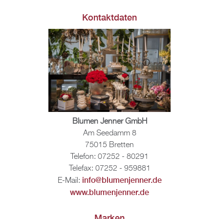
Kon­takt­da­ten
Blu­men Jen­ner GmbH
Am See­damm 8
75015 Brett­en
Te­le­fon: 07252 - 80291
Te­le­fax: 07252 - 959881
info@​blu​menj​enne​r.​de
E-Mail:
www.​blu​menj​enne​r.​de
Mar­ken