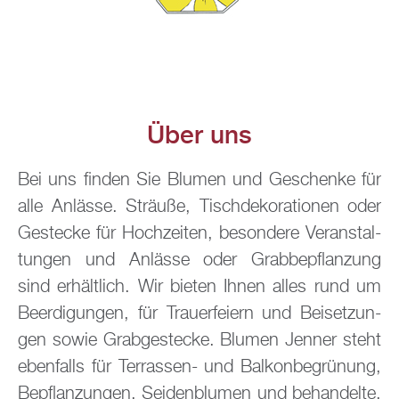
Über uns
Bei uns fin­den Sie Blu­men und Ge­schen­ke für
alle An­läs­se. Sträu­ße, Tisch­de­ko­ra­tio­nen oder
Ge­ste­cke für Hoch­zei­ten, be­son­de­re Ver­an­stal­
tun­gen und An­läs­se oder Grab­bepflan­zung
sind er­hält­lich. Wir bie­ten Ihnen alles rund um
Be­er­di­gun­gen, für Trau­er­fei­ern und Bei­set­zun­
gen sowie Grab­ge­ste­cke. Blu­men Jen­ner steht
eben­falls für Ter­ras­sen- und Bal­kon­be­grü­nung,
Be­pflan­zun­gen, Sei­den­blu­men und be­han­del­te,