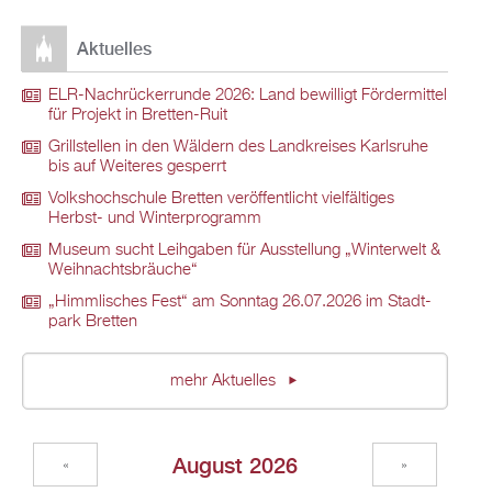
Ak­tu­el­les
ELR-Nach­rü­ck­er­run­de 2026: Land be­wil­ligt För­der­mit­tel
für Pro­jekt in Brett­en-Ruit
Grill­stel­len in den Wäl­dern des Land­krei­ses Karls­ru­he
bis auf Wei­te­res ge­sperrt
Volks­hoch­schu­le Brett­en ver­öf­fent­licht viel­fäl­ti­ges
Herbst- und Win­ter­pro­gramm
Mu­se­um sucht Leih­ga­ben für Aus­stel­lung „Win­ter­welt &
Weih­nachts­bräu­che“
„Himm­li­sches Fest“ am Sonn­tag 26.07.2026 im Stadt­
park Brett­en
mehr Ak­tu­el­les
Au­gust 2026
«
»