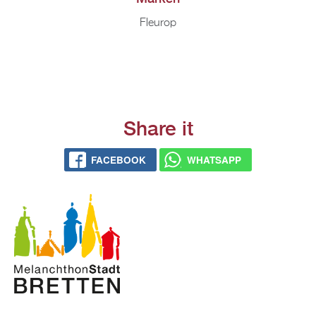
Fleu­rop
Share it
FACE­BOOK
WHATS­APP