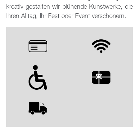
krea­tiv ge­stal­ten wir blü­hen­de Kunst­wer­ke, die
Ihren All­tag, Ihr Fest oder Event ver­schö­nern.