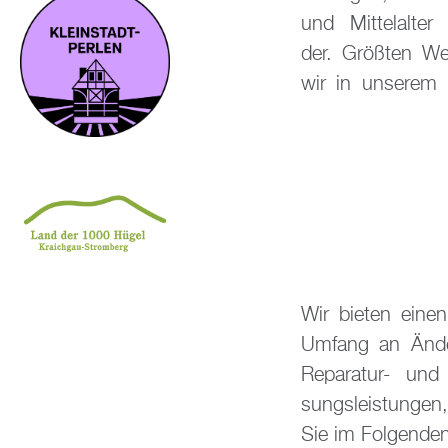
und Mit­tel­al­te
der. Grö­ß­ten W
wir in un­se­rem 
Wir bie­ten eine
Um­fang an Än­de
Re­pa­ra­tur- un
sungs­leis­tun­gen
Sie im Fol­gen­den