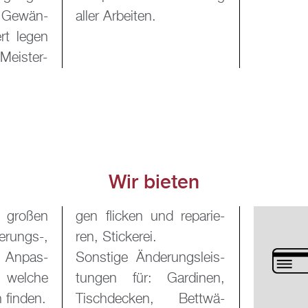
r Ge­wän­
aller Ar­bei­ten.
ert legen
Meis­ter­
Wir bie­ten
n gro­ßen
gen fli­cken und re­pa­rie­
­rungs-,
ren, Sti­cke­rei.
d An­pas­
Sons­ti­ge Än­de­rungs­leis­
, wel­che
tun­gen für: Gar­di­nen,
 fin­den.
Tisch­de­cken, Bett­wä­