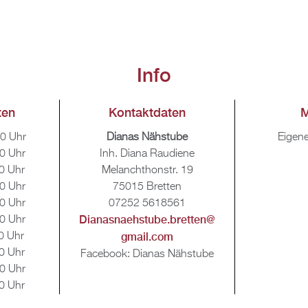
Info
ten
Kon­takt­da­ten
M
30 Uhr
Dia­nas Näh­stu­be
Ei­ge­n
 Uhr
Inh. Diana Rau­die­ne
0 Uhr
Me­lan­chthon­str. 19
 Uhr
75015 Brett­en
0 Uhr
07252 5618561
Dia­nas­naehstu­be.​bretten@​
0 Uhr
gmail.​com
 Uhr
0 Uhr
Face­book: Dia­nas Näh­stu­be
 Uhr
0 Uhr