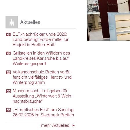
Ak­tu­el­les
ELR-Nach­rü­ck­er­run­de 2026:
Land be­wil­ligt För­der­mit­tel für
Pro­jekt in Brett­en-Ruit
Grill­stel­len in den Wäl­dern des
Land­krei­ses Karls­ru­he bis auf
Wei­te­res ge­sperrt
Volks­hoch­schu­le Brett­en ver­öf­
fent­licht viel­fäl­ti­ges Herbst- und
Win­ter­pro­gramm
Mu­se­um sucht Leih­ga­ben für
Aus­stel­lung „Win­ter­welt & Weih­
nachts­bräu­che“
„Himm­li­sches Fest“ am Sonn­tag
26.07.2026 im Stadt­park Brett­en
mehr Ak­tu­el­les