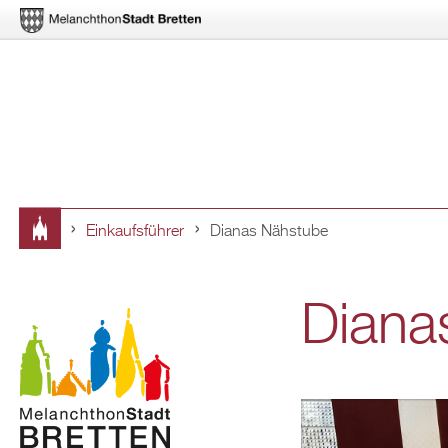
Ein­kaufs­füh­rer
Dia­nas Näh­stu­be
Sie
sind
Dia­na
hier