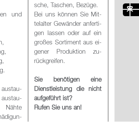
sche, Ta­schen, Be­zü­ge.
­sen und
Bei uns kön­nen Sie Mit­
tel­al­ter Ge­wän­der an­fer­ti­
,
gen las­sen oder auf ein
n,
gro­ßes Sor­ti­ment aus ei­
ng,
ge­ner Pro­duk­ti­on zu­
g,
rück­grei­fen.
ng.
Sie be­nö­ti­gen eine
e aus­tau­
Dienst­leis­tung die nicht
aus­tau­
auf­ge­führt ist?
e Nähte
Rufen Sie uns an!
ä­di­gun­