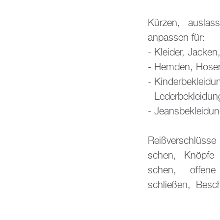
Kür­zen, aus­las
an­pas­sen für:
- Klei­der, Ja­cken
- Hem­den, Hose
- Kin­der­be­klei­du
- Le­der­be­klei­dun
- Jeans­be­klei­du
Rei­ß­ver­schlüs­s
schen, Knöp­fe 
schen, of­fe­n
schlie­ßen, Be­sch