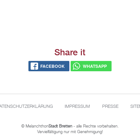
Share it
FACE­BOOK
WHATS­APP
A­TEN­SCHUT­Z­ER­KLÄ­RUNG
IM­PRES­SUM
PRES­SE
SIT
© Me­lan­chthon
Stadt Brett­en
- alle Rech­te vor­be­hal­ten.
Ver­viel­fäl­ti­gung nur mit Ge­neh­mi­gung!