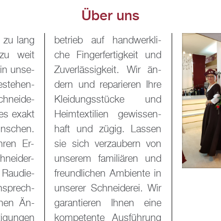
Über uns
g zu lang
­werk­li­
zu weit
g­keit und
in un­se­
t. Wir än­
­stehen­
­ren Ihre
chnei­de­
­cke und
les exakt
e­wis­sen­
­schen.
 Las­sen
­ren Er­
­bern von
nei­der­
ä­ren und
 Rau­die­
i­en­te in
n­sprech­
e­rei. Wir
­chen Än­
hnen eine
ti­gun­gen
­füh­rung