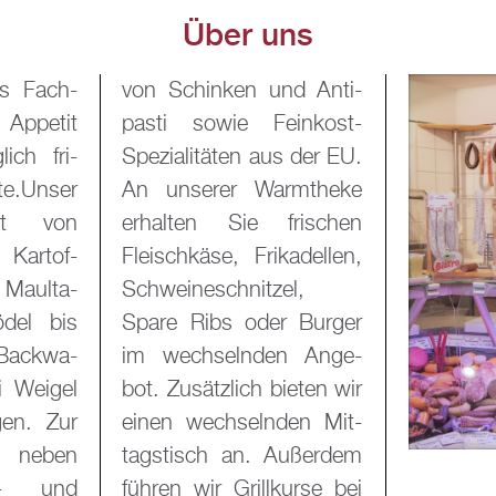
Über uns
fs Fach­
d An­ti­
Ap­pe­tit
in­kost-
­lich fri­
us der EU.
e.Unser
m­the­ke
cht von
ri­schen
 Kar­tof­
a­del­len,
 Maul­ta­
it­zel,
del bis
 Bur­ger
 Back­wa­
n An­ge­
i Wei­gel
ie­ten wir
­gen. Zur
den Mit­
en neben
u­ßer­dem
ch- und
kur­se bei