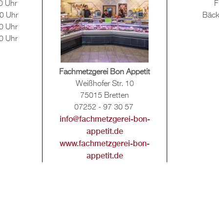
0 Uhr
F
0 Uhr
Bä­ck
0 Uhr
0 Uhr
Fach­metz­ge­rei Bon Ap­pe­tit
Wei­ßho­fer Str. 10
75015 Brett­en
07252 - 97 30 57
info@​fac​hmet​zger​ei-​bon-​
appetit.​de
www.​fac​hmet​zger​ei-​bon-​
appetit.​de