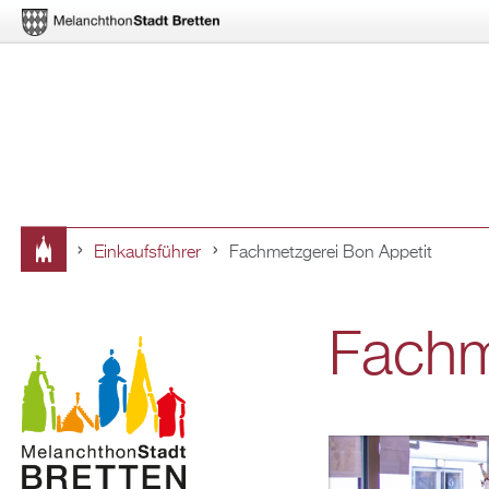
Ein­kaufs­füh­rer
Fach­metz­ge­rei Bon Ap­pe­tit
Sie
sind
Fach­m
hier