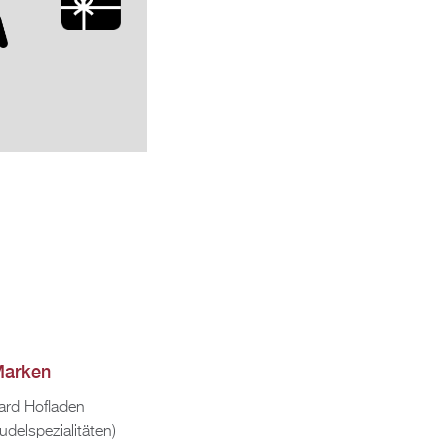
ar­ken
ard Hof­la­den
del­spe­zia­li­tä­ten)