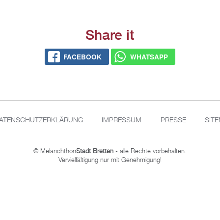
Share it
FACE­BOOK
WHATS­APP
A­TEN­SCHUT­Z­ER­KLÄ­RUNG
IM­PRES­SUM
PRES­SE
SIT
© Me­lan­chthon
Stadt Brett­en
- alle Rech­te vor­be­hal­ten.
Ver­viel­fäl­ti­gung nur mit Ge­neh­mi­gung!