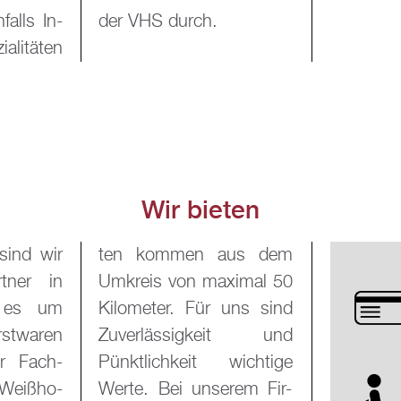
falls In­
der VHS durch.
a­li­tä­ten
Wir bie­ten
sind wir
aus dem
rt­ner in
xi­mal 50
n es um
 uns sind
st­wa­ren
keit und
er Fach­
ich­ti­ge
 Wei­ßho­
­rem Fir­