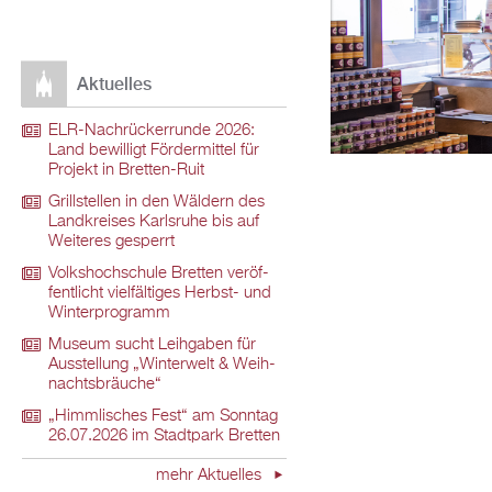
Ak­tu­el­les
ELR-Nach­rü­ck­er­run­de 2026:
Land be­wil­ligt För­der­mit­tel für
Pro­jekt in Brett­en-Ruit
Grill­stel­len in den Wäl­dern des
Land­krei­ses Karls­ru­he bis auf
Wei­te­res ge­sperrt
Volks­hoch­schu­le Brett­en ver­öf­
fent­licht viel­fäl­ti­ges Herbst- und
Win­ter­pro­gramm
Mu­se­um sucht Leih­ga­ben für
Aus­stel­lung „Win­ter­welt & Weih­
nachts­bräu­che“
„Himm­li­sches Fest“ am Sonn­tag
26.07.2026 im Stadt­park Brett­en
mehr Ak­tu­el­les