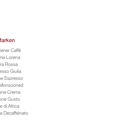
ar­ken
tener Caffé
ma Lore­na
rra Rossa
es­so Gi­ulia
ne Es­pres­so
 Mons­o­o­ned
o­ne Crema
o­ne Gusto
e di Af­ri­ca
a De­caff­ein­a­to