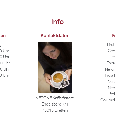
Info
ten
Kon­takt­da­ten
M
g
Bret
0 Uhr
Cre
0 Uhr
Te
00 Uhr
Es­pr
0 Uhr
Ne­ro­
0 Uhr
India
Ne­r
Ne­r
Perl
NE­RO­NE Kaf­ferös­te­rei
Co­lum­bi
En­gels­berg 7/1
75015 Brett­en