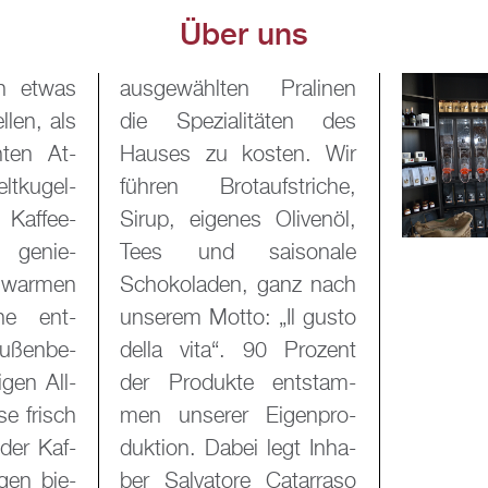
Über uns
ch etwas
ra­li­nen
l­len, als
ä­ten des
­ten At­
ten. Wir
t­ku­gel­
stri­che,
 Kaf­fee­
li­ven­öl,
zu ge­nie­
o­na­le
war­men
ganz nach
n­ne ent­
„Il gusto
u­ßen­be­
Pro­zent
­gen All­
nt­stam­
se frisch
­gen­pro­
oder Kaf­
egt In­ha­
­gen bie­
a­tarra­so