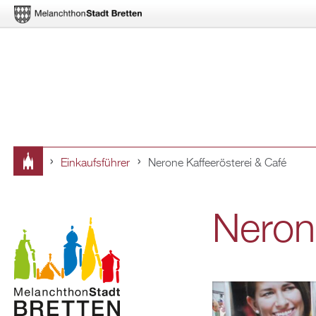
Ein­kaufs­füh­rer
Ne­ro­ne Kaf­fee­rös­te­rei & Café
Sie
sind
Ne­ro­n
hier