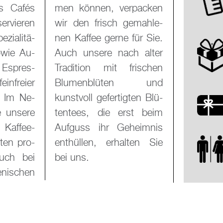
res Cafés
­pa­cken
r­vie­ren
e­mah­le­
zia­li­tä­
 für Sie.
owie Au­
ch alter
 Es­pres­
fri­schen
in­frei­er
ten und
. Im Ne­
g­ten Blü­
 un­se­re
rst beim
Kaf­fee-
heim­nis
­ten pro­
l­ten Sie
auch bei
bei uns.
­ni­schen