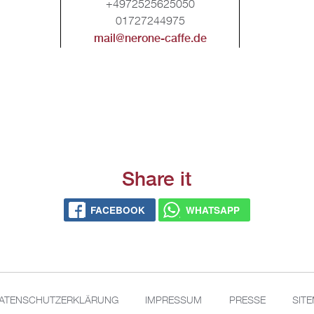
+4972525625050
01727244975
mail@​nerone-​caffe.​de
Share it
FACE­BOOK
WHATS­APP
A­TEN­SCHUT­Z­ER­KLÄ­RUNG
IM­PRES­SUM
PRES­SE
SIT