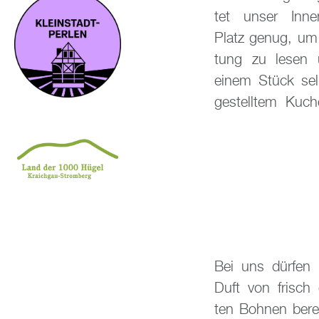
tet unser In­nen
grö­ß­ten Wert au
Platz genug, um 
schmack­li­chen
tung zu lesen 
der­hei­ten ein
einem Stück sel
ge­stell­tem Ku­
Bei uns dür­fen
Früh­stück. Da
Duft von frisch g
die­sen Ge­nuss
ten Boh­nen be­r
sich zu Hause 