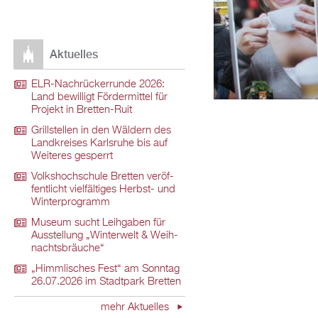
Ak­tu­el­les
ELR-Nach­rü­ck­er­run­de 2026:
Land be­wil­ligt För­der­mit­tel für
Pro­jekt in Brett­en-Ruit
Grill­stel­len in den Wäl­dern des
Land­krei­ses Karls­ru­he bis auf
Wei­te­res ge­sperrt
Volks­hoch­schu­le Brett­en ver­öf­
fent­licht viel­fäl­ti­ges Herbst- und
Win­ter­pro­gramm
Mu­se­um sucht Leih­ga­ben für
Aus­stel­lung „Win­ter­welt & Weih­
nachts­bräu­che“
„Himm­li­sches Fest“ am Sonn­tag
26.07.2026 im Stadt­park Brett­en
mehr Ak­tu­el­les