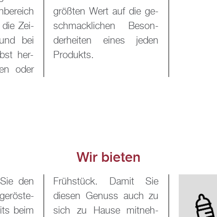
­be­reich
f die ge­
die Zei­
 Be­son­
und bei
es jeden
bst her­
Pro­dukts.
chen oder
Wir bie­ten
 Sie den
mit Sie
e­rös­te­
 auch zu
eits beim
mit­neh­