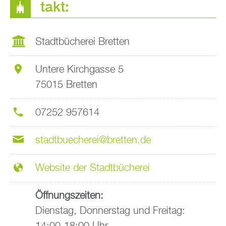
takt:
Stadt­bü­che­rei Brett­en
Un­te­re Kirch­gas­se 5
75015 Brett­en
07252 957614
stadt­bue­che­rei@​bretten.​de
Web­site der Stadt­bü­che­rei
Öff­nungs­zei­ten:
Diens­tag, Don­ners­tag und Frei­tag:
14:00-18:00 Uhr