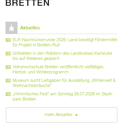
Ak­tu­el­les
ELR-Nach­rü­ck­er­run­de 2026: Land be­wil­ligt För­der­mit­tel
für Pro­jekt in Brett­en-Ruit
Grill­stel­len in den Wäl­dern des Land­krei­ses Karls­ru­he
bis auf Wei­te­res ge­sperrt
Volks­hoch­schu­le Brett­en ver­öf­fent­licht viel­fäl­ti­ges
Herbst- und Win­ter­pro­gramm
Mu­se­um sucht Leih­ga­ben für Aus­stel­lung „Win­ter­welt &
Weih­nachts­bräu­che“
„Himm­li­sches Fest“ am Sonn­tag 26.07.2026 im Stadt­
park Brett­en
mehr Ak­tu­el­les