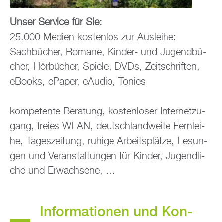
Unser Ser­vice für Sie:
25.000 Me­di­en kos­ten­los zur Aus­lei­he:
Sach­bü­cher, Ro­ma­ne, Kin­der- und Ju­gend­bü­
cher, Hör­bü­cher, Spie­le, DVDs, Zeit­schrif­ten,
eBooks, ePa­per, eAu­dio, To­nies
kom­pe­ten­te Be­ra­tung, kos­ten­lo­ser In­ter­net­zu­
gang, frei­es WLAN, deutsch­land­wei­te Fern­lei­
he, Ta­ges­zei­tung, ru­hi­ge Ar­beits­plät­ze, Le­sun­
gen und Ver­an­stal­tun­gen für Kin­der, Ju­gend­li­
che und Er­wach­se­ne, …
In­for­ma­tio­nen und Kon­