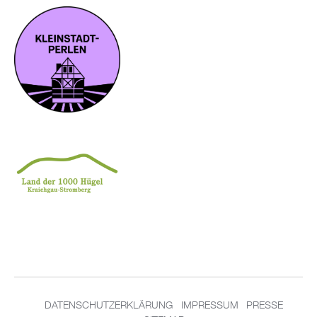
DA­TEN­SCHUT­Z­ER­KLÄ­RUNG
IM­PRES­SUM
PRES­SE