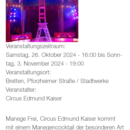
Ver­an­stal­tungs­zeit­raum:
Sams­tag, 26. Ok­to­ber 2024 - 16:00
bis
Sonn­
tag, 3. No­vem­ber 2024 - 19:00
Ver­an­stal­tungs­ort:
Brett­en, Pforz­hei­mer Stra­ße / Stadt­wer­ke
Ver­an­stal­ter:
Cir­cus Ed­mund Kai­ser
Ma­ne­ge Frei, Cir­cus Ed­mund Kai­ser kommt
mit einem Ma­ne­gen­cock­tail der be­son­de­ren Art