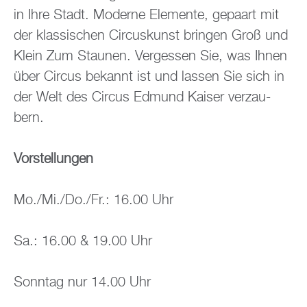
in Ihre Stadt. Mo­der­ne Ele­men­te, ge­paart mit
der klas­si­schen Cir­cus­kunst brin­gen Groß und
Klein Zum Stau­nen. Ver­ges­sen Sie, was Ihnen
über Cir­cus be­kannt ist und las­sen Sie sich in
der Welt des Cir­cus Ed­mund Kai­ser ver­zau­
bern.
Vor­stel­lun­gen
Mo./Mi./Do./Fr.: 16.00 Uhr
Sa.: 16.00 & 19.00 Uhr
Sonn­tag nur 14.00 Uhr