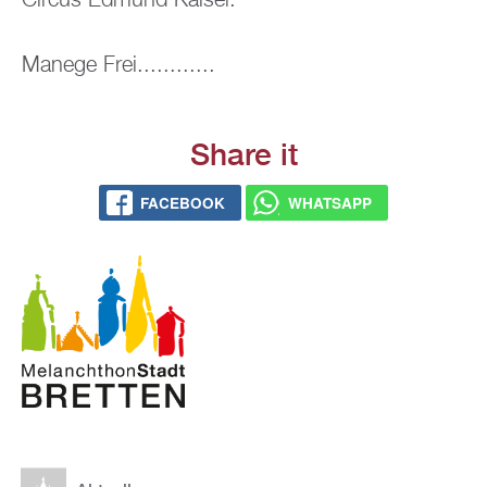
Cir­cus Ed­mund Kai­ser.
Ma­ne­ge Frei............
Share it
FACE­BOOK
WHATS­APP