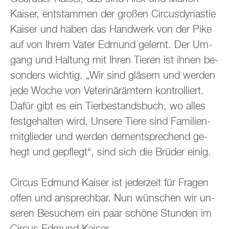
Kai­ser, ent­stam­men der gro­ßen Cir­cus­dy­nas­tie
Kai­ser und haben das Hand­werk von der Pike
auf von Ihrem Vater Ed­mund ge­lernt. Der Um­
gang und Hal­tung mit Ihren Tie­ren ist ihnen be­
son­ders wich­tig. „Wir sind glä­sern und wer­den
jede Woche von Ve­te­ri­när­äm­tern kon­trol­liert.
Dafür gibt es ein Tier­be­stands­buch, wo alles
fest­ge­hal­ten wird. Un­se­re Tiere sind Fa­mi­li­en­
mit­glie­der und wer­den dem­entspre­chend ge­
hegt und ge­pflegt“, sind sich die Brü­der einig.
Cir­cus Ed­mund Kai­ser ist je­der­zeit für Fra­gen
offen und an­sprech­bar. Nun wün­schen wir un­
se­ren Be­su­chern ein paar schö­ne Stun­den im