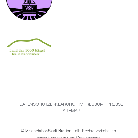
DA­TEN­SCHUT­Z­ER­KLÄ­RUNG
IM­PRES­SUM
PRES­SE
SITEMAP
© Me­lan­chthon
Stadt Brett­en
- alle Rech­te vor­be­hal­ten.