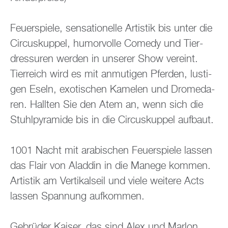
Feu­er­spie­le, sen­sa­tio­nel­le Ar­tis­tik bis unter die
Cir­cus­kup­pel, hu­mor­vol­le Co­me­dy und Tier­
dres­su­ren wer­den in un­se­rer Show ver­eint.
Tier­reich wird es mit an­mu­ti­gen Pfer­den, lus­ti­
gen Eseln, exo­ti­schen Ka­me­len und Dro­me­da­
ren. Hall­ten Sie den Atem an, wenn sich die
Stuhl­py­ra­mi­de bis in die Cir­cus­kup­pel auf­baut.
1001 Nacht mit ara­bi­schen Feu­er­spie­le las­sen
das Flair von Alad­din in die Ma­ne­ge kom­men.
Ar­tis­tik am Ver­ti­kal­seil und viele wei­te­re Acts
las­sen Span­nung auf­kom­men.
Ge­brü­der Kai­ser, das sind Alex und Mar­lon