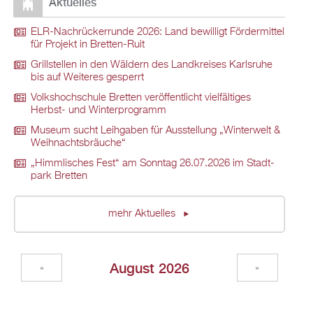
Ak­tu­el­les
ELR-Nach­rü­ck­er­run­de 2026: Land be­wil­ligt För­der­mit­tel
für Pro­jekt in Brett­en-Ruit
Grill­stel­len in den Wäl­dern des Land­krei­ses Karls­ru­he
bis auf Wei­te­res ge­sperrt
Volks­hoch­schu­le Brett­en ver­öf­fent­licht viel­fäl­ti­ges
Herbst- und Win­ter­pro­gramm
Mu­se­um sucht Leih­ga­ben für Aus­stel­lung „Win­ter­welt &
Weih­nachts­bräu­che“
„Himm­li­sches Fest“ am Sonn­tag 26.07.2026 im Stadt­
park Brett­en
mehr Ak­tu­el­les
Au­gust 2026
«
»