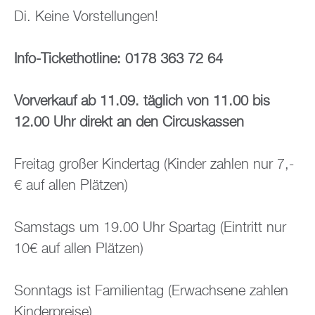
Di. Keine Vor­stel­lun­gen!
Info-Ti­cket­hot­line: 0178 363 72 64
Vor­ver­kauf ab 11.09. täg­lich von 11.00 bis
12.00 Uhr di­rekt an den Cir­cus­kas­sen
Frei­tag gro­ßer Kin­der­tag (Kin­der zah­len nur 7,-
€ auf allen Plät­zen)
Sams­tags um 19.00 Uhr Spar­tag (Ein­tritt nur
10€ auf allen Plät­zen)
Sonn­tags ist Fa­mi­li­en­tag (Er­wach­se­ne zah­len
Kin­der­prei­se)