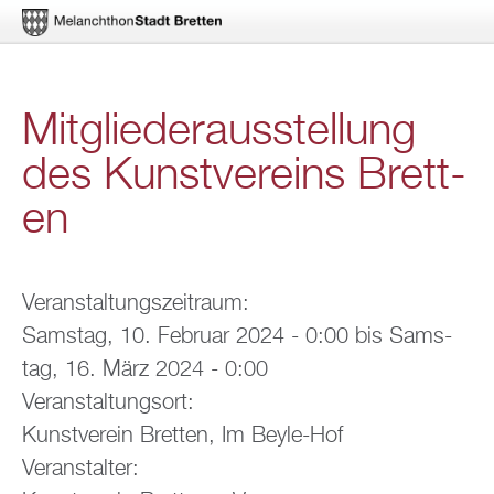
Di­
Mit­glie­der­aus­stel­lung
rekt
des Kunst­ver­eins Brett­
zum
en
In­
halt
Ver­an­stal­tungs­zeit­raum:
Sams­tag, 10. Fe­bru­ar 2024 - 0:00
bis
Sams­
tag, 16. März 2024 - 0:00
Ver­an­stal­tungs­ort:
Kunst­ver­ein Brett­en, Im Beyle-Hof
Ver­an­stal­ter: