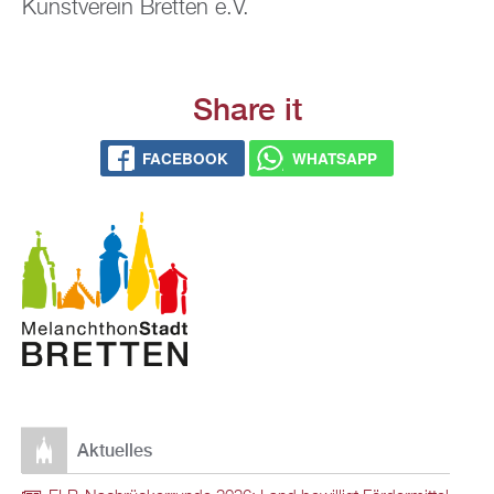
Kunst­ver­ein Brett­en e.V.
Share it
FACE­BOOK
WHATS­APP
Ak­tu­el­les