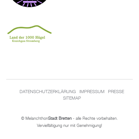
DA­TEN­SCHUT­Z­ER­KLÄ­RUNG
IM­PRES­SUM
PRES­SE
SITEMAP
© Me­lan­chthon
Stadt Brett­en
- alle Rech­te vor­be­hal­ten.
Ver­viel­fäl­ti­gung nur mit Ge­neh­mi­gung!