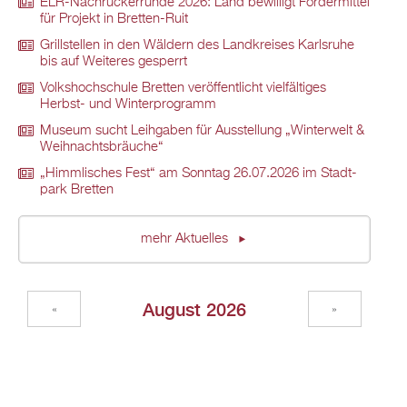
ELR-Nach­rü­ck­er­run­de 2026: Land be­wil­ligt För­der­mit­tel
für Pro­jekt in Brett­en-Ruit
Grill­stel­len in den Wäl­dern des Land­krei­ses Karls­ru­he
bis auf Wei­te­res ge­sperrt
Volks­hoch­schu­le Brett­en ver­öf­fent­licht viel­fäl­ti­ges
Herbst- und Win­ter­pro­gramm
Mu­se­um sucht Leih­ga­ben für Aus­stel­lung „Win­ter­welt &
Weih­nachts­bräu­che“
„Himm­li­sches Fest“ am Sonn­tag 26.07.2026 im Stadt­
park Brett­en
mehr Ak­tu­el­les
Au­gust 2026
«
»