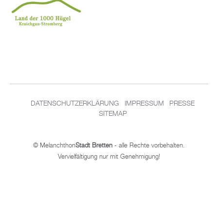
DA­TEN­SCHUT­Z­ER­KLÄ­RUNG
IM­PRES­SUM
PRES­SE
SITEMAP
© Me­lan­chthon
Stadt Brett­en
- alle Rech­te vor­be­hal­ten.
Ver­viel­fäl­ti­gung nur mit Ge­neh­mi­gung!