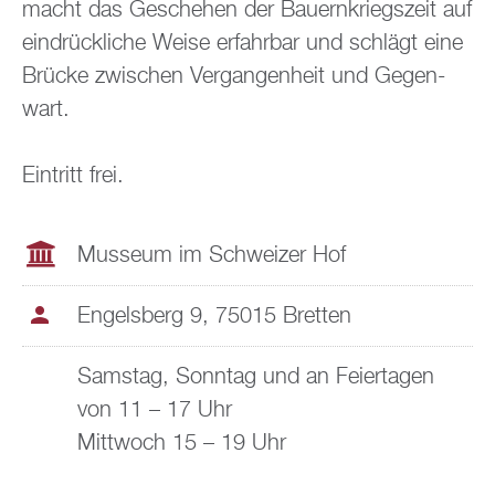
macht das Ge­sche­hen der Bau­ern­kriegs­zeit auf
ein­drück­li­che Weise er­fahr­bar und schlägt eine
Brü­cke zwi­schen Ver­gan­gen­heit und Ge­gen­
wart.
Ein­tritt frei.
Mus­se­um im Schwei­zer Hof
En­gels­berg 9, 75015 Brett­en
Sams­tag, Sonn­tag und an Fei­er­ta­gen
von 11 – 17 Uhr
Mitt­woch 15 – 19 Uhr