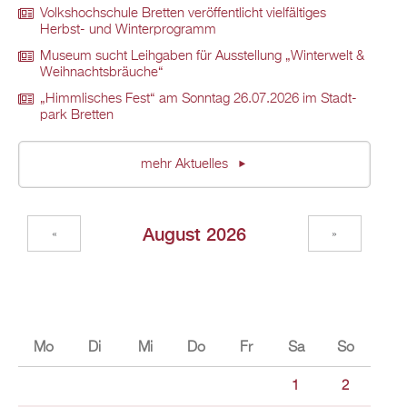
Volks­hoch­schu­le Brett­en ver­öf­fent­licht viel­fäl­ti­ges
Herbst- und Win­ter­pro­gramm
Mu­se­um sucht Leih­ga­ben für Aus­stel­lung „Win­ter­welt &
Weih­nachts­bräu­che“
„Himm­li­sches Fest“ am Sonn­tag 26.07.2026 im Stadt­
park Brett­en
mehr Ak­tu­el­les
Au­gust 2026
«
»
Mo
Di
Mi
Do
Fr
Sa
So
1
2