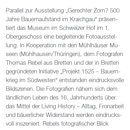
Par­al­lel zur Aus­stel­lung „Ge­rech­ter Zorn? 500
Jahre Bau­ern­auf­stand im Kraich­gau“ prä­sen­
tiert das Mu­se­um im Schwei­zer Hof im 1.
Ober­ge­schoss eine be­glei­ten­de Fo­to­aus­stel­
lung. In Ko­ope­ra­ti­on mit den Mühl­häu­ser Mu­
se­en (Mühl­hau­sen/Thü­rin­gen), dem Fo­to­gra­fen
Tho­mas Rebel aus Brett­en und der in Brett­en
ge­grün­de­ten In­itia­ti­ve „Pro­jekt 1525 – Bau­ern­
krieg im Süd­wes­ten“ ent­stan­den ein­drucks­vol­le
Bild­sze­nen. Die Fo­to­gra­fi­en nä­hern sich dem
länd­li­chen Leben des 16. Jahr­hun­derts über
das Mit­tel der Li­ving His­to­ry – All­tag, Fron­ar­beit
und bäu­er­li­cher Wi­der­stand wer­den ein­drucks­
voll in­sze­niert. Re­bels fo­to­gra­fi­scher Blick