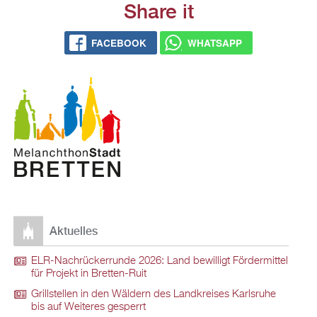
Share it
FACE­BOOK
WHATS­APP
Ak­tu­el­les
ELR-Nach­rü­ck­er­run­de 2026: Land be­wil­ligt För­der­mit­tel
für Pro­jekt in Brett­en-Ruit
Grill­stel­len in den Wäl­dern des Land­krei­ses Karls­ru­he
bis auf Wei­te­res ge­sperrt