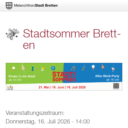
Di­
Stadt­som­mer Brett­
rekt
en
zum
In­
halt
Ver­an­stal­tungs­zeit­raum:
Don­ners­tag, 16. Juli 2026 - 14:00