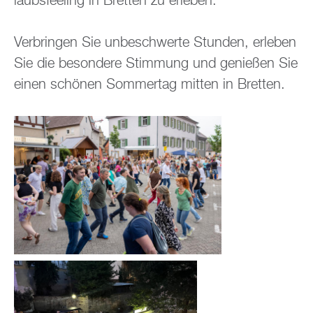
laubs­fee­ling in Brett­en zu er­le­ben.
Ver­brin­gen Sie un­be­schwer­te Stun­den, er­le­ben
Sie die be­son­de­re Stim­mung und ge­nie­ßen Sie
einen schö­nen Som­mer­tag mit­ten in Brett­en.