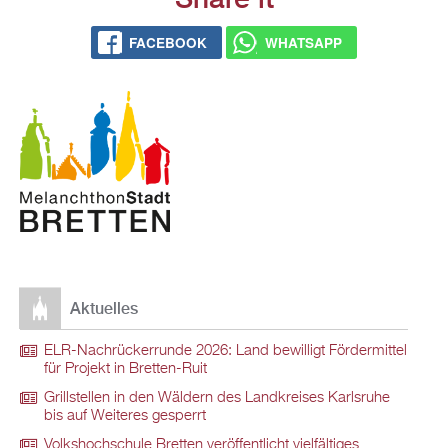
FACE­BOOK
WHATS­APP
Ak­tu­el­les
ELR-Nach­rü­ck­er­run­de 2026: Land be­wil­ligt För­der­mit­tel
für Pro­jekt in Brett­en-Ruit
Grill­stel­len in den Wäl­dern des Land­krei­ses Karls­ru­he
bis auf Wei­te­res ge­sperrt
Volks­hoch­schu­le Brett­en ver­öf­fent­licht viel­fäl­ti­ges