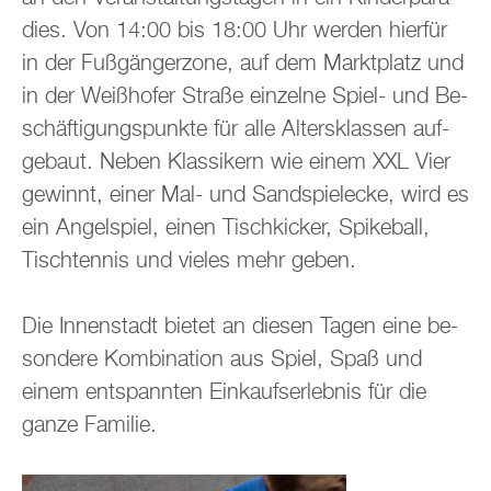
dies. Von 14:00 bis 18:00 Uhr wer­den hier­für
in der Fu­ß­gän­ger­zo­ne, auf dem Markt­platz und
in der Wei­ßho­fer Stra­ße ein­zel­ne Spiel- und Be­
schäf­ti­gungs­punk­te für alle Al­ters­klas­sen auf­
ge­baut. Neben Klas­si­kern wie einem XXL Vier
ge­winnt, einer Mal- und Sand­spiel­ecke, wird es
ein An­gel­spiel, einen Tisch­ki­cker, Spike­ball,
Tisch­ten­nis und vie­les mehr geben.
Die In­nen­stadt bie­tet an die­sen Tagen eine be­
son­de­re Kom­bi­na­ti­on aus Spiel, Spaß und
einem ent­spann­ten Ein­kaufs­er­leb­nis für die
ganze Fa­mi­lie.