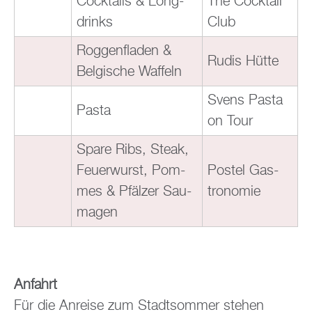
Cock­tails & Long­
The Cock­tail
drinks
Club
Rog­gen­fla­den &
Rudis Hütte
Bel­gi­sche Waf­feln
Svens Pasta
Pasta
on Tour
Spare Ribs, Steak,
Feu­er­wurst, Pom­
Pos­tel Gas­
mes & Pfäl­zer Sau­
tro­no­mie
ma­gen
An­fahrt
Für die An­rei­se zum Stadt­som­mer ste­hen