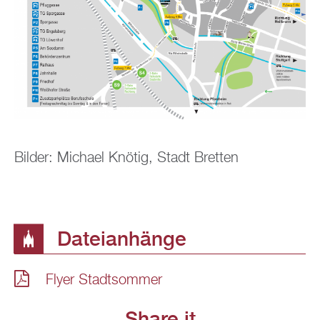
Bil­der: Mi­cha­el Knö­tig, Stadt Brett­en
Da­tei­an­hän­ge
Flyer Stadt­som­mer
Share it