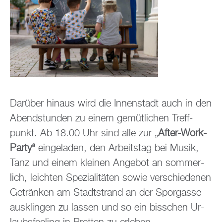
Dar­über hin­aus wird die In­nen­stadt auch in den
Abend­stun­den zu einem ge­müt­li­chen Treff­
punkt. Ab 18.00 Uhr sind alle zur „
After-Work-
Party“
ein­ge­la­den, den Ar­beits­tag bei Musik,
Tanz und einem klei­nen An­ge­bot an som­mer­
lich, leich­ten Spe­zia­li­tä­ten sowie ver­schie­de­nen
Ge­trän­ken am Stadt­strand an der Spor­gas­se
aus­klin­gen zu las­sen und so ein biss­chen Ur­