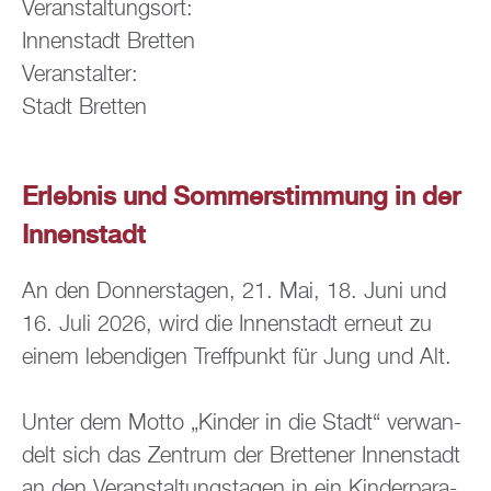
Ver­an­stal­tungs­ort:
In­nen­stadt Brett­en
Ver­an­stal­ter:
Stadt Brett­en
Er­leb­nis und Som­mer­stim­mung in der
In­nen­stadt
An den Don­ners­ta­gen, 21. Mai, 18. Juni und
16. Juli 2026, wird die In­nen­stadt er­neut zu
einem le­ben­di­gen Treff­punkt für Jung und Alt.
Unter dem Motto „Kin­der in die Stadt“ ver­wan­
delt sich das Zen­trum der Brettener In­nen­stadt
an den Ver­an­stal­tungs­ta­gen in ein Kin­der­pa­ra­