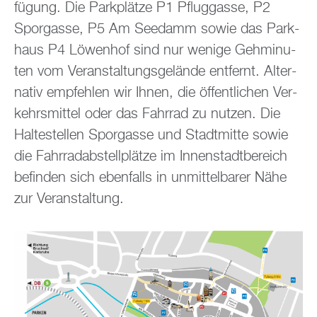
fü­gung. Die Park­plät­ze P1 Pflug­gas­se, P2
Spor­gas­se, P5 Am See­damm sowie das Park­
haus P4 Lö­wen­hof sind nur we­ni­ge Geh­mi­nu­
ten vom Ver­an­stal­tungs­ge­län­de ent­fernt. Al­ter­
na­tiv emp­feh­len wir Ihnen, die öf­fent­li­chen Ver­
kehrs­mit­tel oder das Fahr­rad zu nut­zen. Die
Hal­te­stel­len Spor­gas­se und Stadt­mit­te sowie
die Fahr­rad­ab­stell­plät­ze im In­nen­stadt­be­reich
be­fin­den sich eben­falls in un­mit­tel­ba­rer Nähe
zur Ver­an­stal­tung.