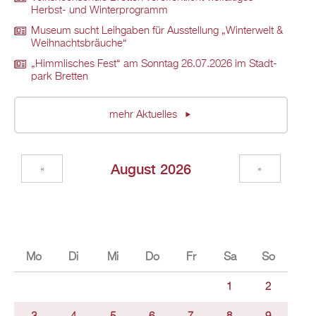
Herbst- und Win­ter­pro­gramm
Mu­se­um sucht Leih­ga­ben für Aus­stel­lung „Win­ter­welt &
Weih­nachts­bräu­che“
„Himm­li­sches Fest“ am Sonn­tag 26.07.2026 im Stadt­
park Brett­en
mehr Ak­tu­el­les
Au­gust 2026
«
»
Mo
Di
Mi
Do
Fr
Sa
So
1
2