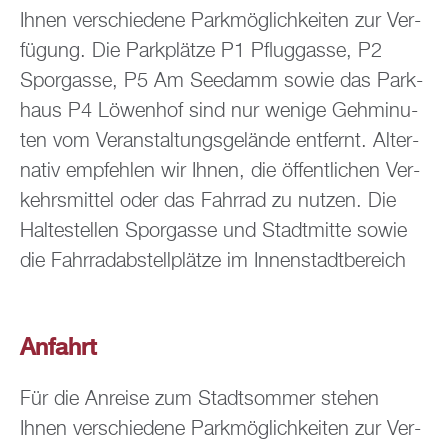
Ihnen ver­schie­de­ne Park­mög­lich­kei­ten zur Ver­
fü­gung. Die Park­plät­ze P1 Pflug­gas­se, P2
Spor­gas­se, P5 Am See­damm sowie das Park­
haus P4 Lö­wen­hof sind nur we­ni­ge Geh­mi­nu­
ten vom Ver­an­stal­tungs­ge­län­de ent­fernt. Al­ter­
na­tiv emp­feh­len wir Ihnen, die öf­fent­li­chen Ver­
kehrs­mit­tel oder das Fahr­rad zu nut­zen. Die
Hal­te­stel­len Spor­gas­se und Stadt­mit­te sowie
die Fahr­rad­ab­stell­plät­ze im In­nen­stadt­be­reich
be­fin­den sich eben­falls in un­mit­tel­ba­rer Nähe
zur Ver­an­stal­tung.
An­fahrt
Für die An­rei­se zum Stadt­som­mer ste­hen
Ihnen ver­schie­de­ne Park­mög­lich­kei­ten zur Ver­