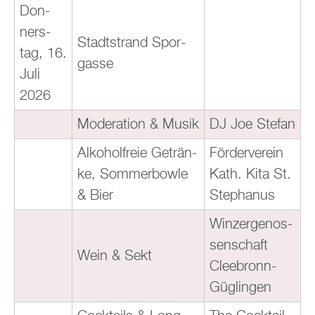
Don­
ners­
Stadt­strand Spor­
tag, 16.
gas­se
Juli
2026
Mo­dera­ti­on & Musik
DJ Joe Ste­fan
Al­ko­hol­freie Ge­trän­
För­der­ver­ein
ke, Som­mer­bow­le
Kath. Kita St.
& Bier
Ste­pha­nus
Win­zer­ge­nos­
sen­schaft
Wein & Sekt
Clee­bronn-
Güg­lin­gen