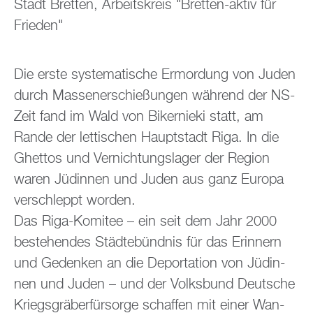
Stadt Brett­en, Ar­beits­kreis "Brett­en-aktiv für
Frie­den"
Die erste sys­te­ma­ti­sche Er­mor­dung von Juden
durch Mas­sen­er­schie­ßun­gen wäh­rend der NS-
Zeit fand im Wald von Bi­ker­nie­ki statt, am
Rande der let­ti­schen Haupt­stadt Riga. In die
Ghet­tos und Ver­nich­tungs­la­ger der Re­gi­on
waren Jü­din­nen und Juden aus ganz Eu­ro­pa
ver­schleppt wor­den.
Das Riga-Ko­mi­tee – ein seit dem Jahr 2000
be­stehen­des Städ­te­bünd­nis für das Er­in­nern
und Ge­den­ken an die De­por­ta­ti­on von Jü­din­
nen und Juden – und der Volks­bund Deut­sche
Kriegs­grä­ber­für­sor­ge schaf­fen mit einer Wan­