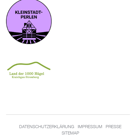
DA­TEN­SCHUT­Z­ER­KLÄ­RUNG
IM­PRES­SUM
PRES­SE
SITEMAP