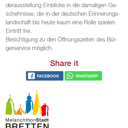
der­aus­stel­lung Ein­bli­cke in die da­ma­li­gen Ge­
scheh­nis­se, die in der deut­schen Er­in­ne­rungs­
land­schaft bis heute kaum eine Rolle spie­len.
Ein­tritt frei.
Be­sich­ti­gung zu den Öff­nungs­zei­ten des Bür­
ger­ser­vice mög­lich.
Share it
FACE­BOOK
WHATS­APP