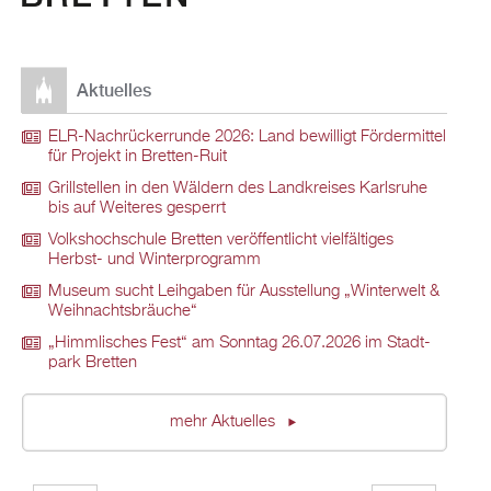
Ak­tu­el­les
ELR-Nach­rü­ck­er­run­de 2026: Land be­wil­ligt För­der­mit­tel
für Pro­jekt in Brett­en-Ruit
Grill­stel­len in den Wäl­dern des Land­krei­ses Karls­ru­he
bis auf Wei­te­res ge­sperrt
Volks­hoch­schu­le Brett­en ver­öf­fent­licht viel­fäl­ti­ges
Herbst- und Win­ter­pro­gramm
Mu­se­um sucht Leih­ga­ben für Aus­stel­lung „Win­ter­welt &
Weih­nachts­bräu­che“
„Himm­li­sches Fest“ am Sonn­tag 26.07.2026 im Stadt­
park Brett­en
mehr Ak­tu­el­les