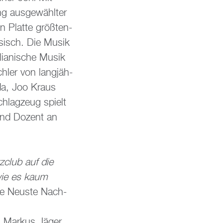
 aus­ge­wähl­ter
Plat­te grö­ß­ten­
ie­sisch. Die Musik
lia­ni­sche Musik
ch­ler von lang­jäh­
ada, Joo Kraus
hlag­zeug spielt
und Do­zent an
z­club auf die
 wie es kaum
he Neus­te Nach­
 Mar­kus Jäger