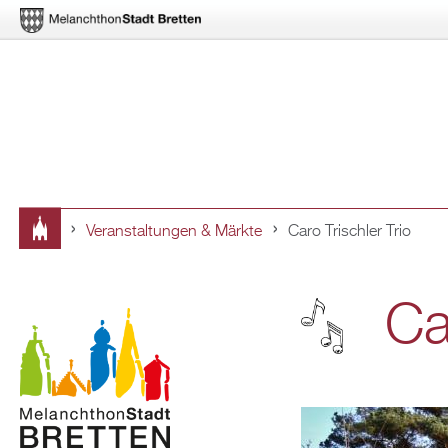
Ver­an­stal­tun­gen & Märk­te
Caro Trisch­ler Trio
Sie
sind
Ca
hier