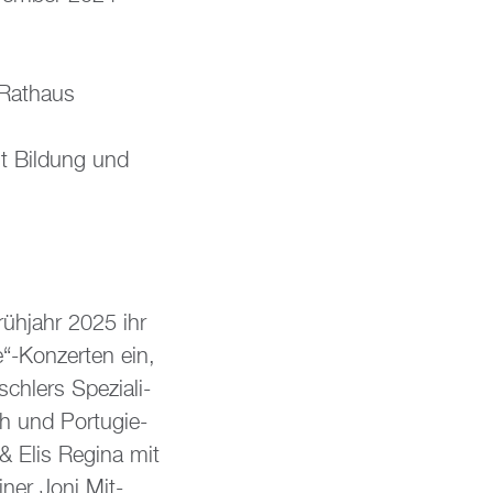
:
 Rat­haus
t Bil­dung und
Früh­jahr 2025 ihr
“-Kon­zer­ten ein,
­lers Spe­zia­li­
ch und Por­tu­gie­
& Elis Re­gi­na mit
iner Joni Mit­