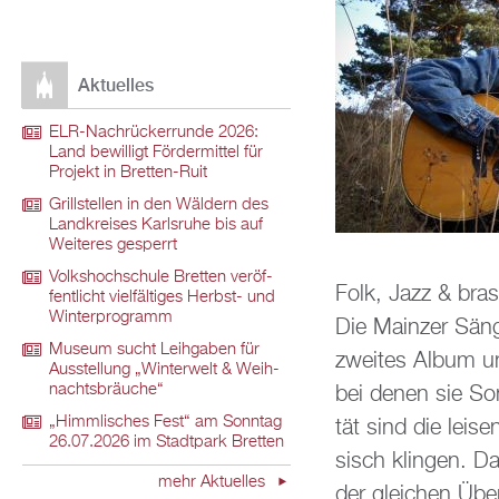
Ak­tu­el­les
ELR-Nach­rü­ck­er­run­de 2026:
Land be­wil­ligt För­der­mit­tel für
Pro­jekt in Brett­en-Ruit
Grill­stel­len in den Wäl­dern des
Land­krei­ses Karls­ru­he bis auf
Wei­te­res ge­sperrt
Volks­hoch­schu­le Brett­en ver­öf­
Folk, Jazz & bra­si
fent­licht viel­fäl­ti­ges Herbst- und
Win­ter­pro­gramm
Die Main­zer Sän­ge
Mu­se­um sucht Leih­ga­ben für
zwei­tes Album un
Aus­stel­lung „Win­ter­welt & Weih­
nachts­bräu­che“
bei denen sie Son
„Himm­li­sches Fest“ am Sonn­tag
tät sind die lei­se
26.07.2026 im Stadt­park Brett­en
sisch klin­gen. Dab
mehr Ak­tu­el­les
der glei­chen Übe