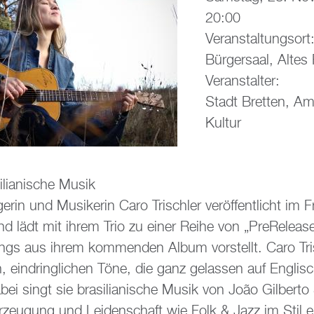
20:00
Ver­an­stal­tungs­ort
Bür­ger­saal, Altes
Ver­an­stal­ter:
Stadt Brett­en, Am
Kul­tur
­lia­ni­sche Musik
­rin und Mu­si­ke­rin Caro Trisch­ler ver­öf­fent­licht im 
d lädt mit ihrem Trio zu einer Reihe von „Pre­Re­lease
gs aus ihrem kom­men­den Album vor­stellt. Caro Trisch
n, ein­dring­li­chen Töne, die ganz ge­las­sen auf Eng­lis
ei singt sie bra­si­lia­ni­sche Musik von João Gil­ber­to 
r­zeu­gung und Lei­den­schaft wie Folk & Jazz im Stil e