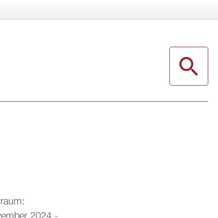
t­raum:
vem­ber 2024 -