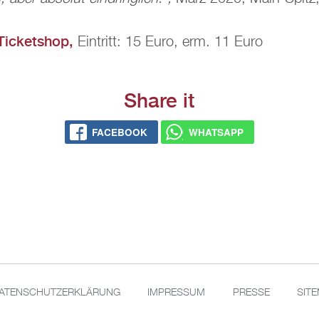
Ti­cket­shop,
Ein­tritt: 15 Euro, erm. 11 Euro
Share it
FACE­BOOK
WHATS­APP
A­TEN­SCHUT­Z­ER­KLÄ­RUNG
IM­PRES­SUM
PRES­SE
SIT