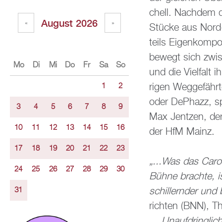
chell. Nach­dem 
Au­gust 2026
«
»
Stü­cke aus Nord-
teils Ei­gen­kom­po
be­wegt sich zwi­s
Mo
Di
Mi
Do
Fr
Sa
So
und die Viel­falt ih
ri­gen Weg­ge­fäh
1
2
oder De­Phazz, s
3
4
5
6
7
8
9
Max Jent­zen, der
10
11
12
13
14
15
16
der HfM Mainz.
17
18
19
20
21
22
23
„...Was das Caro T
24
25
26
27
28
29
30
Bühne brach­te, i
schil­lern­der und 
31
rich­ten (BNN), T
„...Un­auf­dring­lic