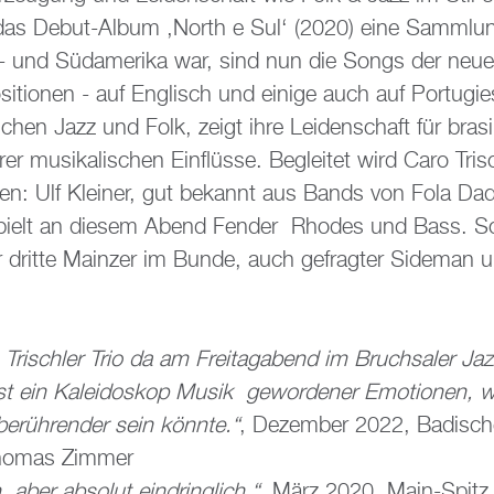
das Debut-Album ‚North e Sul‘ (2020) eine Samm­lung
 und Süd­ame­ri­ka war, sind nun die Songs der neuen 
­si­tio­nen - auf Eng­lisch und ei­ni­ge auch auf Por­tu­g
chen Jazz und Folk, zeigt ihre Lei­den­schaft für bra­si­
rer mu­si­ka­li­schen Ein­flüs­se. Be­glei­tet wird Caro Tris
r­ten: Ulf Klei­ner, gut be­kannt aus Bands von Fola D
pielt an die­sem Abend Fen­der Rho­des und Bass. Sc
 drit­te Main­zer im Bunde, auch ge­frag­ter Si­de­man 
risch­ler Trio da am Frei­tag­abend im Bruch­sa­ler Jaz
st ein Ka­lei­do­skop Musik ge­wor­de­ner Emo­tio­nen,
be­rüh­ren­der sein könn­te.“
, De­zem­ber 2022, Ba­di­sc
ho­mas Zim­mer
h, aber ab­so­lut ein­dring­lich.“,
März 2020, Main-Spitz,