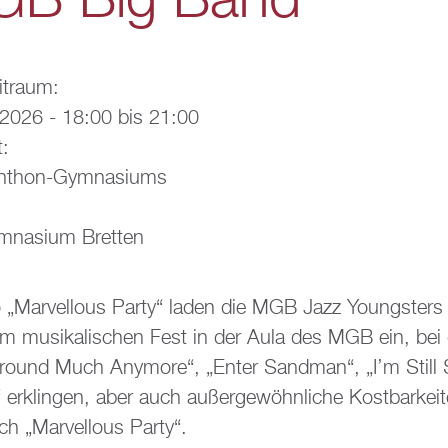
B Big Band
it­raum:
i 2026 -
18:00
bis
21:00
t:
chthon-Gym­na­si­ums
­na­si­um Brett­en
„Mar­vell­ous Party“ laden die MGB Jazz Youngs­ter
 mu­si­ka­li­schen Fest in der Aula des MGB ein, be
round Much Any­mo­re“, „Enter Sand­man“, „I’m Still 
r­klin­gen, aber auch au­ßer­ge­wöhn­li­che Kost­bar­kei
ich „Mar­vell­ous Party“.