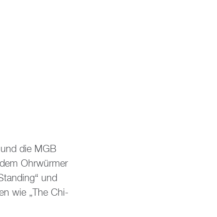
s und die MGB
i dem Ohr­wür­mer
Stan­ding“ und
­ten wie „The Chi­