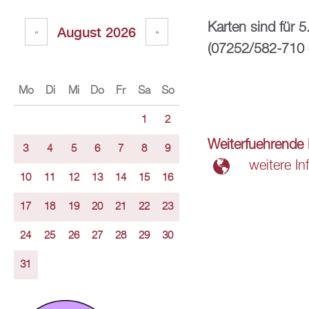
Kar­ten sind für 5.
Au­gust 2026
«
»
(07252/582-710
Mo
Di
Mi
Do
Fr
Sa
So
1
2
Wei­ter­fueh­ren­d
3
4
5
6
7
8
9
wei­te­re In
10
11
12
13
14
15
16
17
18
19
20
21
22
23
24
25
26
27
28
29
30
31