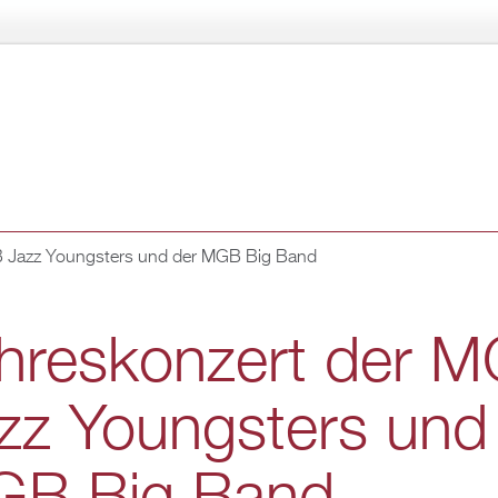
Di­
rekt
zum
In­
halt
GB Jazz Youngs­ters und der MGB Big Band
h­res­kon­zert der 
zz Youngs­ters und