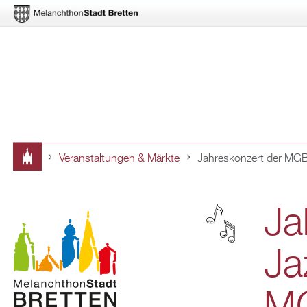
Ver­an­stal­tun­gen & Märk­te
Jah­res­kon­zert der M
Sie
sind
Ja
hier
Ja