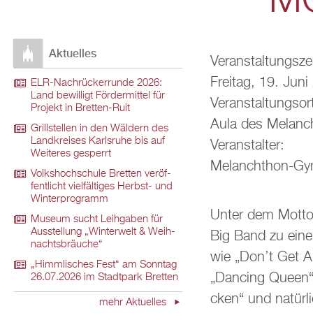
MG
Ak­tu­el­les
Ver­an­stal­tungs­ze
Frei­tag, 19. Jun
ELR-Nach­rü­ck­er­run­de 2026:
Land be­wil­ligt För­der­mit­tel für
Ver­an­stal­tungs­or
Pro­jekt in Brett­en-Ruit
Aula des Me­lan­
Grill­stel­len in den Wäl­dern des
Land­krei­ses Karls­ru­he bis auf
Ver­an­stal­ter:
Wei­te­res ge­sperrt
Me­lan­chthon-Gym
Volks­hoch­schu­le Brett­en ver­öf­
fent­licht viel­fäl­ti­ges Herbst- und
Win­ter­pro­gramm
Unter dem Motto 
Mu­se­um sucht Leih­ga­ben für
Aus­stel­lung „Win­ter­welt & Weih­
Big Band zu einem
nachts­bräu­che“
wie „Don’t Get A
„Himm­li­sches Fest“ am Sonn­tag
„Dan­cing Queen“ e
26.07.2026 im Stadt­park Brett­en
cken“ und na­tür­l
mehr Ak­tu­el­les