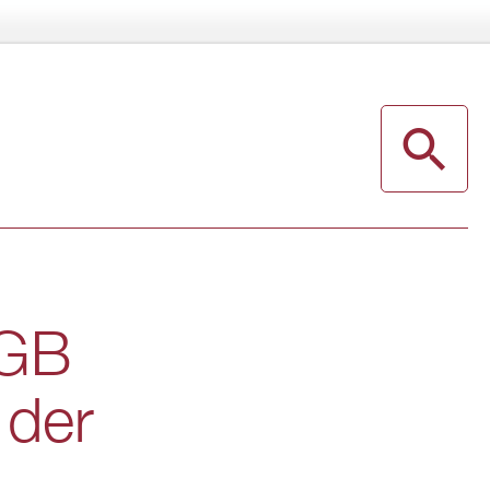
MGB
 der