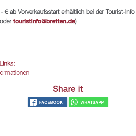
- € ab Vor­ver­kaufs­start er­hält­lich bei der Tou­rist-Info
tou­rist­in­fo@​bretten.​de
 oder
)
e Links:
­for­ma­tio­nen
Share it
FACE­BOOK
WHATS­APP