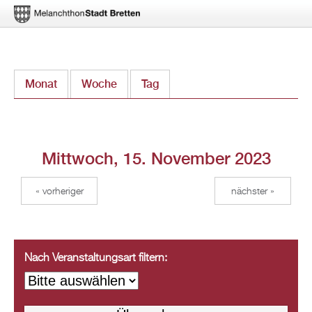
Direkt
Monat
Woche
Tag
(aktiver Reiter)
zum
Inhalt
Mittwoch, 15. November 2023
« vorheriger
nächster »
Nach Veranstaltungsart filtern: