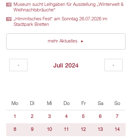
Museum sucht Leihgaben für Ausstellung „Winterwelt &
Weihnachtsbräuche“
„Himmlisches Fest“ am Sonntag 26.07.2026 im
Stadtpark Bretten
mehr Aktuelles
Juli 2024
«
»
Mo
Di
Mi
Do
Fr
Sa
So
1
2
3
4
5
6
7
8
9
10
11
12
13
14