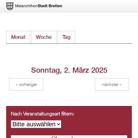
Direkt
Monat
Woche
Tag
(aktiver Reiter)
zum
Inhalt
Sonntag, 2. März 2025
« vorheriger
nächster »
Nach Veranstaltungsart filtern: