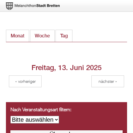
Direkt
Monat
Woche
Tag
(aktiver Reiter)
zum
Inhalt
Freitag, 13. Juni 2025
« vorheriger
nächster »
Nach Veranstaltungsart filtern: