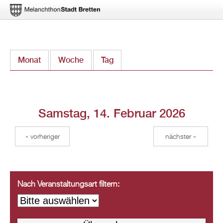
Direkt
Monat
Woche
Tag
(aktiver Reiter)
zum
Inhalt
Samstag, 14. Februar 2026
« vorheriger
nächster »
Nach Veranstaltungsart filtern: