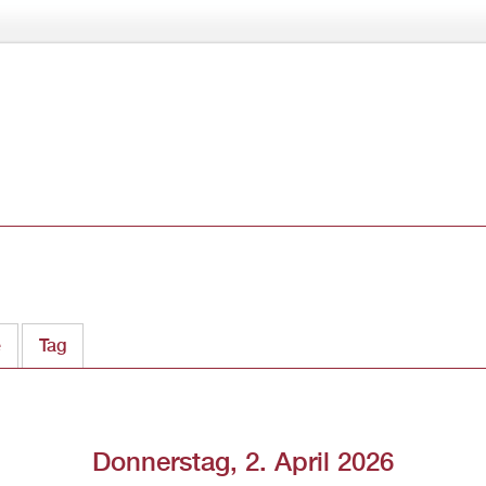
Direkt
zum
Inhalt
e
Tag
(aktiver Reiter)
Donnerstag, 2. April 2026