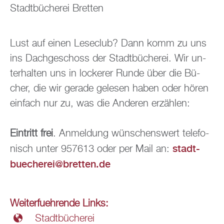
Stadt­bü­che­rei Brett­en
Lust auf einen Le­se­club? Dann komm zu uns
ins Dach­ge­schoss der Stadt­bü­che­rei. Wir un­
ter­hal­ten uns in lo­cke­rer Runde über die Bü­
cher, die wir ge­ra­de ge­le­sen haben oder hören
ein­fach nur zu, was die An­de­ren er­zäh­len:
Ein­tritt frei
. An­mel­dung wün­schens­wert te­le­fo­
stadt­
nisch unter 957613 oder per Mail an:
bue­che­rei@​bretten.​de
Wei­ter­fueh­ren­de Links:
Stadt­bü­che­rei