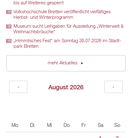
bis auf Wei­te­res ge­sperrt
Volks­hoch­schu­le Brett­en ver­öf­fent­licht viel­fäl­ti­ges
Herbst- und Win­ter­pro­gramm
Mu­se­um sucht Leih­ga­ben für Aus­stel­lung „Win­ter­welt &
Weih­nachts­bräu­che“
„Himm­li­sches Fest“ am Sonn­tag 26.07.2026 im Stadt­
park Brett­en
mehr Ak­tu­el­les
Au­gust 2026
«
»
Mo
Di
Mi
Do
Fr
Sa
So