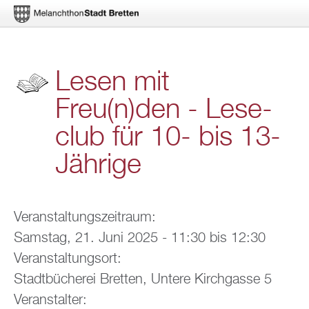
Di­
Lesen mit
rekt
Freu(n)den - Le­se­
zum
club für 10- bis 13-
In­
halt
Jäh­ri­ge
Ver­an­stal­tungs­zeit­raum:
Sams­tag, 21. Juni 2025 -
11:30
bis
12:30
Ver­an­stal­tungs­ort:
Stadt­bü­che­rei Brett­en, Un­te­re Kirch­gas­se 5
Ver­an­stal­ter: