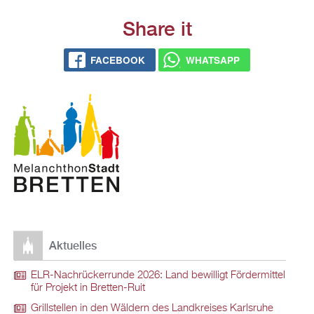
Share it
FACE­BOOK
WHATS­APP
Ak­tu­el­les
ELR-Nach­rü­ck­er­run­de 2026: Land be­wil­ligt För­der­mit­tel
für Pro­jekt in Brett­en-Ruit
Grill­stel­len in den Wäl­dern des Land­krei­ses Karls­ru­he