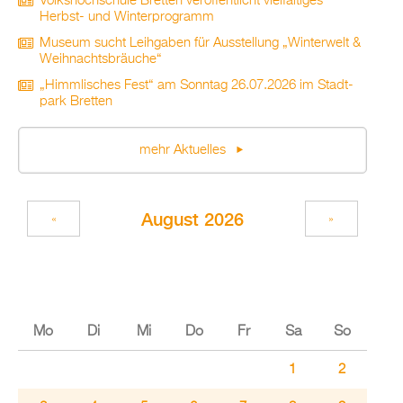
Volks­hoch­schu­le Brett­en ver­öf­fent­licht viel­fäl­ti­ges
Herbst- und Win­ter­pro­gramm
Mu­se­um sucht Leih­ga­ben für Aus­stel­lung „Win­ter­welt &
Weih­nachts­bräu­che“
„Himm­li­sches Fest“ am Sonn­tag 26.07.2026 im Stadt­
park Brett­en
mehr Ak­tu­el­les
Au­gust 2026
«
»
Mo
Di
Mi
Do
Fr
Sa
So
1
2