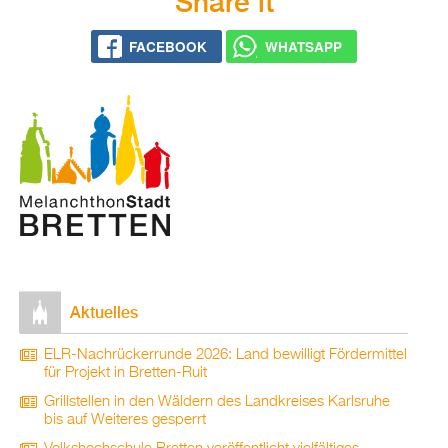
Share it
FACE­BOOK
WHATS­APP
Ak­tu­el­les
ELR-Nach­rü­ck­er­run­de 2026: Land be­wil­ligt För­der­mit­tel
für Pro­jekt in Brett­en-Ruit
Grill­stel­len in den Wäl­dern des Land­krei­ses Karls­ru­he
bis auf Wei­te­res ge­sperrt