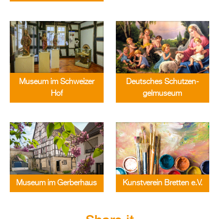
Mu­se­um im Schwei­zer
Deut­sches Schutz­en­
Hof
gel­mu­se­um
Mu­se­um im Ger­ber­haus
Kunst­ver­ein Brett­en e.V.