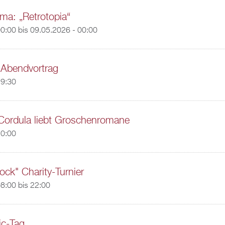
a: „Retrotopia“
00:00
bis
09.05.2026 - 00:00
r Abendvortrag
19:30
Cordula liebt Groschenromane
20:00
ock" Charity-Turnier
8:00
bis
22:00
ic-Tag