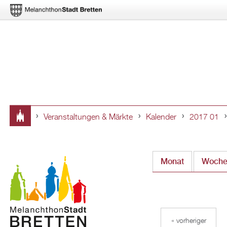
Veranstaltungen & Märkte
Kalender
2017 01
Sie
sind
Monat
(aktiver Rei
Woch
hier
« vorheriger