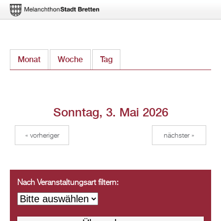
Direkt
Monat
Woche
Tag
(aktiver Reiter)
zum
Inhalt
Sonntag, 3. Mai 2026
« vorheriger
nächster »
Nach Veranstaltungsart filtern: