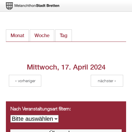
Direkt
Monat
Woche
Tag
(aktiver Reiter)
zum
Inhalt
Mittwoch, 17. April 2024
« vorheriger
nächster »
Nach Veranstaltungsart filtern: