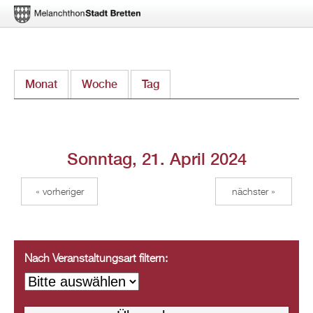
Direkt
Monat
Woche
Tag
(aktiver Reiter)
zum
Inhalt
Sonntag, 21. April 2024
« vorheriger
nächster »
Nach Veranstaltungsart filtern: