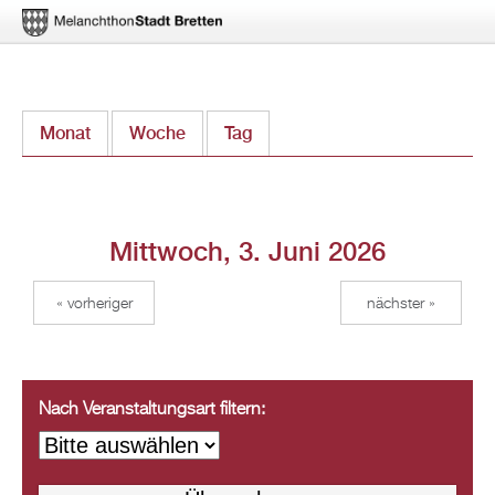
Direkt
Monat
Woche
Tag
(aktiver Reiter)
zum
Inhalt
Mittwoch, 3. Juni 2026
« vorheriger
nächster »
Nach Veranstaltungsart filtern: