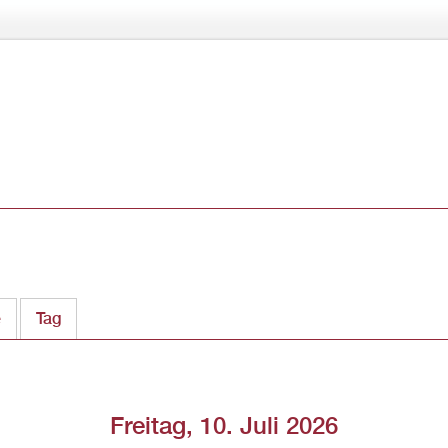
Direkt
zum
Inhalt
e
Tag
(aktiver Reiter)
Freitag, 10. Juli 2026