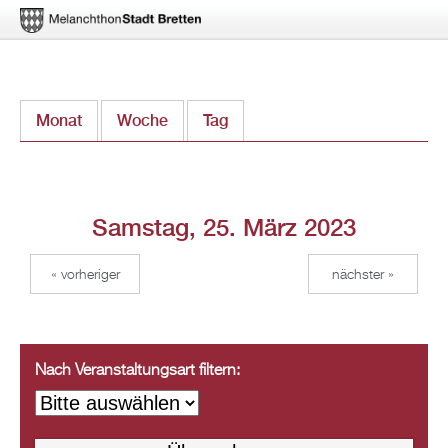
Direkt
Monat
Woche
Tag
(aktiver Reiter)
zum
Inhalt
Samstag, 25. März 2023
« vorheriger
nächster »
Nach Veranstaltungsart filtern: