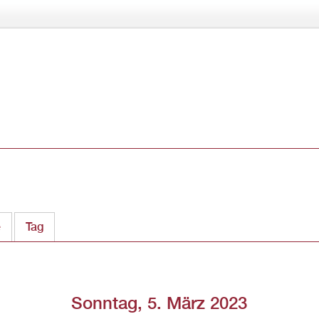
Direkt
zum
Inhalt
e
Tag
(aktiver Reiter)
Sonntag, 5. März 2023