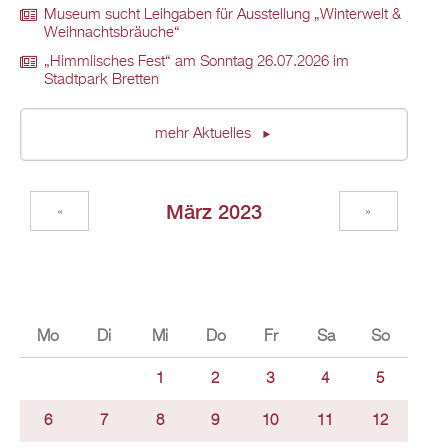
Museum sucht Leihgaben für Ausstellung „Winterwelt &
Weihnachtsbräuche“
„Himmlisches Fest“ am Sonntag 26.07.2026 im
Stadtpark Bretten
mehr Aktuelles
März 2023
«
»
Mo
Di
Mi
Do
Fr
Sa
So
1
2
3
4
5
6
7
8
9
10
11
12