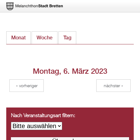
Direkt
Monat
Woche
Tag
(aktiver Reiter)
zum
Inhalt
Montag, 6. März 2023
« vorheriger
nächster »
Nach Veranstaltungsart filtern: