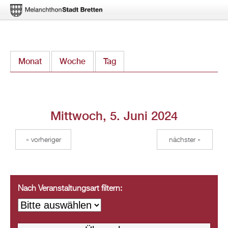
Direkt
Monat
Woche
Tag
(aktiver Reiter)
zum
Inhalt
Mittwoch, 5. Juni 2024
« vorheriger
nächster »
Nach Veranstaltungsart filtern: