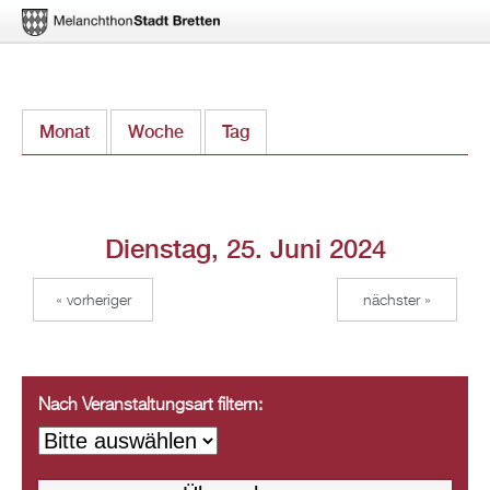
Direkt
Monat
Woche
Tag
(aktiver Reiter)
zum
Inhalt
Dienstag, 25. Juni 2024
« vorheriger
nächster »
Nach Veranstaltungsart filtern: