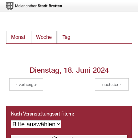
Direkt
Monat
Woche
Tag
(aktiver Reiter)
zum
Inhalt
Dienstag, 18. Juni 2024
« vorheriger
nächster »
Nach Veranstaltungsart filtern: