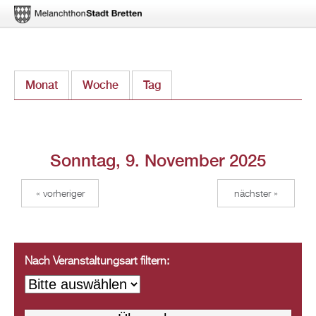
Direkt
Monat
Woche
Tag
(aktiver Reiter)
zum
Inhalt
Sonntag, 9. November 2025
« vorheriger
nächster »
Nach Veranstaltungsart filtern: