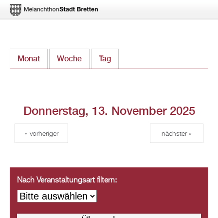
Direkt
Monat
Woche
Tag
(aktiver Reiter)
zum
Inhalt
Donnerstag, 13. November 2025
« vorheriger
nächster »
Nach Veranstaltungsart filtern: