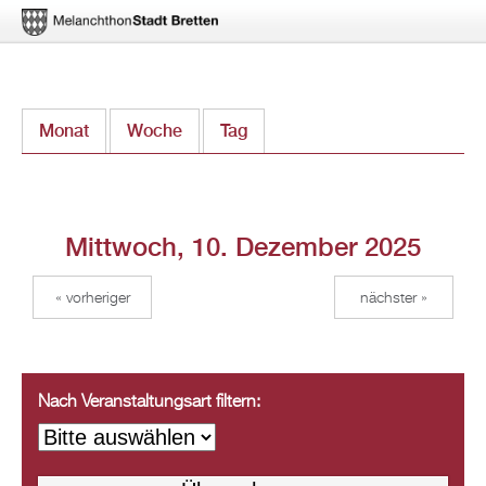
Direkt
Monat
Woche
Tag
(aktiver Reiter)
zum
Inhalt
Mittwoch, 10. Dezember 2025
« vorheriger
nächster »
Nach Veranstaltungsart filtern: