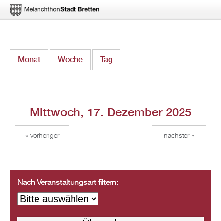
Direkt
Monat
Woche
Tag
(aktiver Reiter)
zum
Inhalt
Mittwoch, 17. Dezember 2025
« vorheriger
nächster »
Nach Veranstaltungsart filtern: