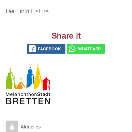
Der Ein­tritt ist frei.
Share it
FACE­BOOK
WHATS­APP
Ak­tu­el­les