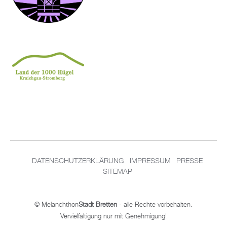
DA­TEN­SCHUT­Z­ER­KLÄ­RUNG
IM­PRES­SUM
PRES­SE
SITEMAP
© Me­lan­chthon
Stadt Brett­en
- alle Rech­te vor­be­hal­ten.
Ver­viel­fäl­ti­gung nur mit Ge­neh­mi­gung!