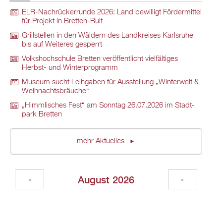
ELR-Nach­rü­ck­er­run­de 2026: Land be­wil­ligt För­der­mit­tel
für Pro­jekt in Brett­en-Ruit
Grill­stel­len in den Wäl­dern des Land­krei­ses Karls­ru­he
bis auf Wei­te­res ge­sperrt
Volks­hoch­schu­le Brett­en ver­öf­fent­licht viel­fäl­ti­ges
Herbst- und Win­ter­pro­gramm
Mu­se­um sucht Leih­ga­ben für Aus­stel­lung „Win­ter­welt &
Weih­nachts­bräu­che“
„Himm­li­sches Fest“ am Sonn­tag 26.07.2026 im Stadt­
park Brett­en
mehr Ak­tu­el­les
Au­gust 2026
«
»