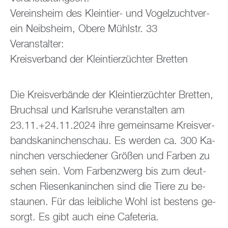
Ver­eins­heim des Klein­tier- und Vo­gel­zucht­ver­
ein Neibs­heim, Obere Mühl­str. 33
Ver­an­stal­ter:
Kreis­ver­band der Klein­tier­züch­ter Brett­en
Die Kreis­ver­bän­de der Klein­tier­züch­ter Brett­en,
Bruch­sal und Karls­ru­he ver­an­stal­ten am
23.11.+24.11.2024 ihre ge­mein­sa­me Kreis­ver­
bands­ka­nin­chen­schau. Es wer­den ca. 300 Ka­
nin­chen ver­schie­de­ner Grö­ßen und Far­ben zu
sehen sein. Vom Far­ben­zwerg bis zum deut­
schen Rie­sen­ka­nin­chen sind die Tiere zu be­
stau­nen. Für das leib­li­che Wohl ist bes­tens ge­
sorgt. Es gibt auch eine Ca­fe­te­ria.