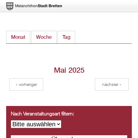
Direkt
Monat
(aktiver Reiter)
Woche
Tag
zum
Inhalt
Mai 2025
« vorheriger
nächster »
Nach Veranstaltungsart filtern: