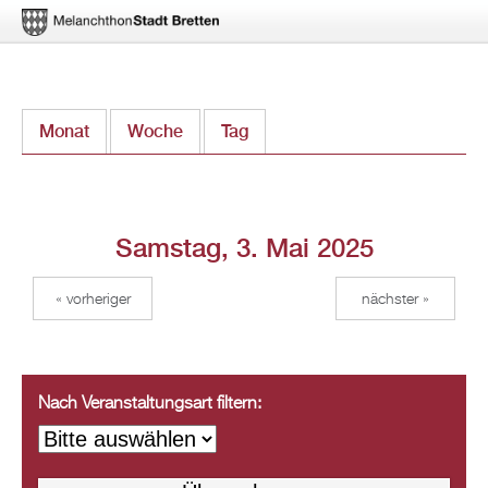
Direkt
Monat
Woche
Tag
(aktiver Reiter)
zum
Inhalt
Samstag, 3. Mai 2025
« vorheriger
nächster »
Nach Veranstaltungsart filtern: