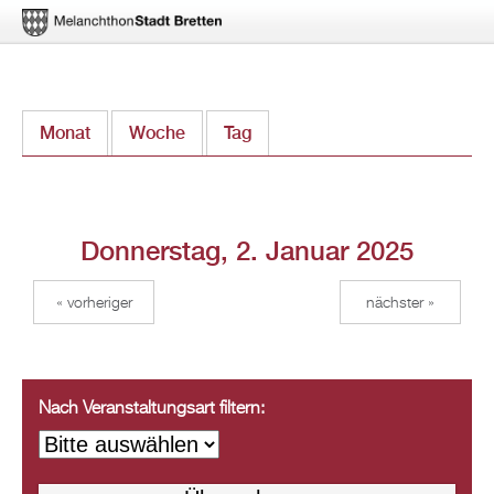
Direkt
Monat
Woche
Tag
(aktiver Reiter)
zum
Inhalt
Donnerstag, 2. Januar 2025
« vorheriger
nächster »
Nach Veranstaltungsart filtern: