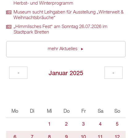
Herbst- und Winterprogramm
Museum sucht Leihgaben für Ausstellung „Winterwelt &
Weihnachtsbräuche“
„Himmlisches Fest“ am Sonntag 26.07.2026 im
Stadtpark Bretten
mehr Aktuelles
Januar 2025
«
»
Mo
Di
Mi
Do
Fr
Sa
So
1
2
3
4
5
6
7
8
9
10
11
12