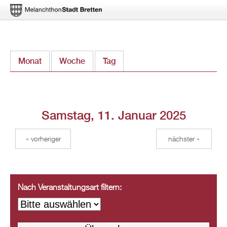
Direkt
Monat
Woche
Tag
(aktiver Reiter)
zum
Inhalt
Samstag, 11. Januar 2025
« vorheriger
nächster »
Nach Veranstaltungsart filtern: