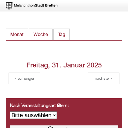
Direkt
Monat
Woche
Tag
(aktiver Reiter)
zum
Inhalt
Freitag, 31. Januar 2025
« vorheriger
nächster »
Nach Veranstaltungsart filtern: