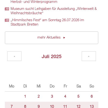
Herbst- und Winterprogramm
Museum sucht Leihgaben für Ausstellung „Winterwelt &
Weihnachtsbräuche“
„Himmlisches Fest“ am Sonntag 26.07.2026 im
Stadtpark Bretten
mehr Aktuelles
Juli 2025
«
»
Mo
Di
Mi
Do
Fr
Sa
So
1
2
3
4
5
6
7
8
9
10
11
12
13