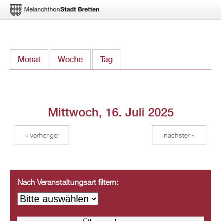
Direkt
Monat
Woche
Tag
(aktiver Reiter)
zum
Inhalt
Mittwoch, 16. Juli 2025
« vorheriger
nächster »
Nach Veranstaltungsart filtern: