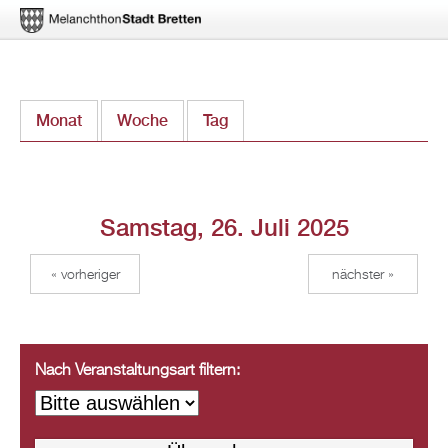
Direkt
Monat
Woche
Tag
(aktiver Reiter)
zum
Inhalt
Samstag, 26. Juli 2025
« vorheriger
nächster »
Nach Veranstaltungsart filtern: