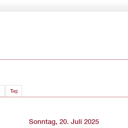
Direkt
zum
Inhalt
e
Tag
(aktiver Reiter)
Sonntag, 20. Juli 2025